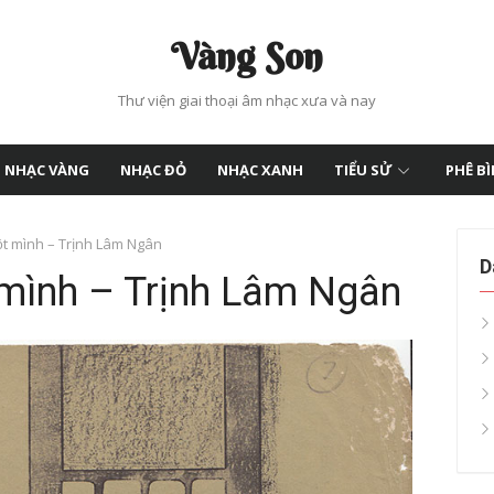
Vàng Son
Thư viện giai thoại âm nhạc xưa và nay
NHẠC VÀNG
NHẠC ĐỎ
NHẠC XANH
TIỂU SỬ
PHÊ B
ột mình – Trịnh Lâm Ngân
D
 mình – Trịnh Lâm Ngân