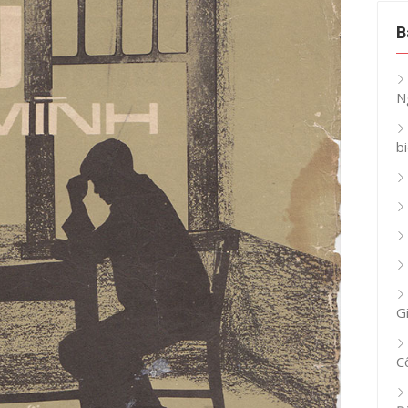
B
N
b
G
C