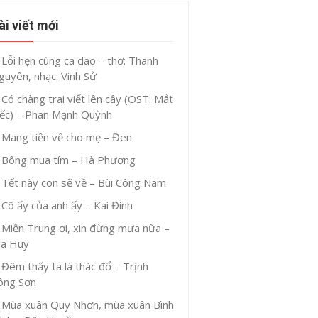
ài viết mới
Lỗi hẹn cùng ca dao – thơ: Thanh
guyên, nhạc: Vinh Sử
Có chàng trai viết lên cây (OST: Mắt
iếc) – Phan Mạnh Quỳnh
Mang tiền về cho mẹ – Đen
Bông mua tím – Hà Phương
Tết này con sẽ về – Bùi Công Nam
Cô ấy của anh ấy – Kai Đinh
Miền Trung ơi, xin đừng mưa nữa –
ia Huy
Đêm thấy ta là thác đổ – Trịnh
ông Sơn
Mùa xuân Quy Nhơn, mùa xuân Bình