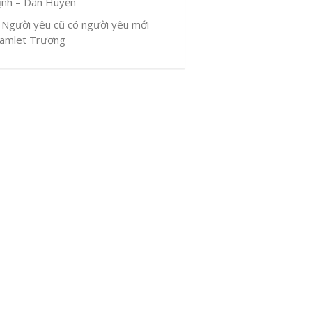
ịnh – Dân Huyền
Người yêu cũ có người yêu mới –
amlet Trương