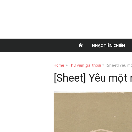
NHẠC TIỀN CHIẾN
»
»
Home
Thư viện giai thoại
[Sheet] Yêu m
[Sheet] Yêu một