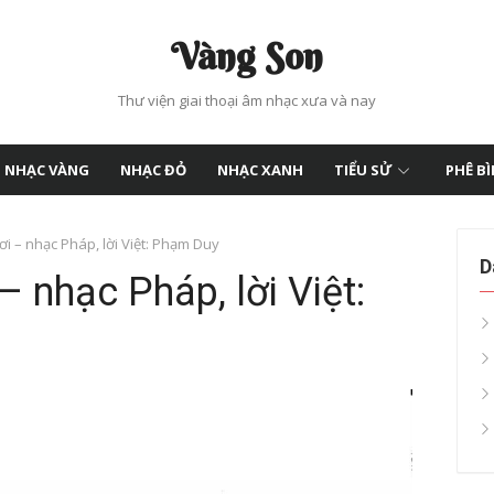
Vàng Son
Thư viện giai thoại âm nhạc xưa và nay
NHẠC VÀNG
NHẠC ĐỎ
NHẠC XANH
TIỂU SỬ
PHÊ B
ơi – nhạc Pháp, lời Việt: Phạm Duy
D
 – nhạc Pháp, lời Việt: