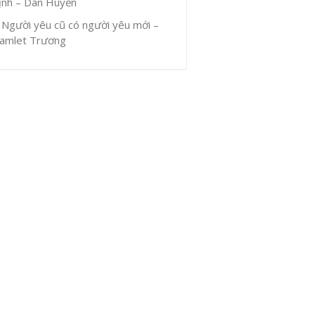
ịnh – Dân Huyền
Người yêu cũ có người yêu mới –
amlet Trương