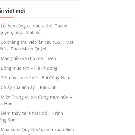
ài viết mới
Lỗi hẹn cùng ca dao – thơ: Thanh
guyên, nhạc: Vinh Sử
Có chàng trai viết lên cây (OST: Mắt
iếc) – Phan Mạnh Quỳnh
Mang tiền về cho mẹ – Đen
Bông mua tím – Hà Phương
Tết này con sẽ về – Bùi Công Nam
Cô ấy của anh ấy – Kai Đinh
Miền Trung ơi, xin đừng mưa nữa –
ia Huy
Đêm thấy ta là thác đổ – Trịnh
ông Sơn
Mùa xuân Quy Nhơn, mùa xuân Bình