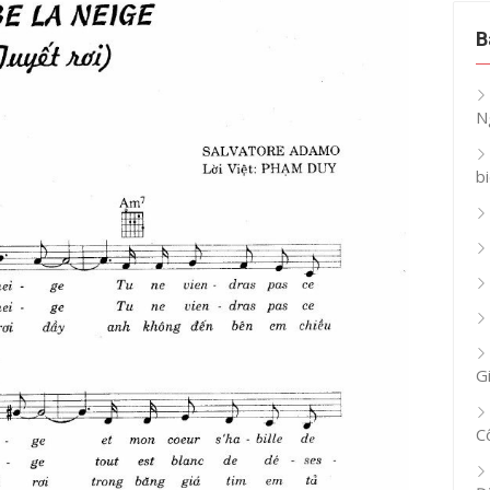
B
N
b
G
C