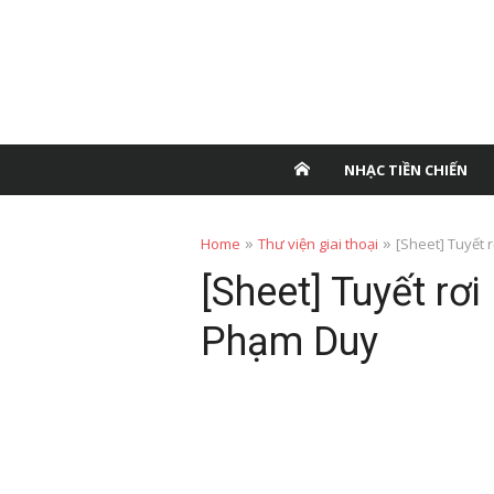
NHẠC TIỀN CHIẾN
»
»
Home
Thư viện giai thoại
[Sheet] Tuyết r
[Sheet] Tuyết rơi
Phạm Duy