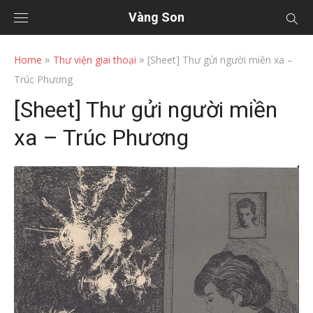
Vàng Son
»
»
Home
Thư viện giai thoại
[Sheet] Thư gửi người miền xa –
Trúc Phương
[Sheet] Thư gửi người miền
xa – Trúc Phương