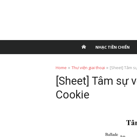
NHẠC TIỀN CHIẾN
»
»
Home
Thư viện giai thoại
[Sheet] Tâm sự
[Sheet] Tâm sự v
Cookie