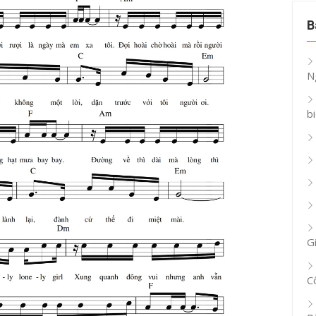
B
N
b
G
C