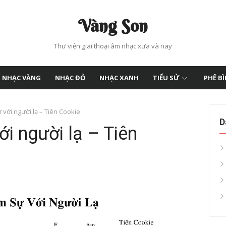
Vàng Son
Thư viện giai thoại âm nhạc xưa và nay
NHẠC VÀNG
NHẠC ĐỎ
NHẠC XANH
TIỂU SỬ
PHÊ B
 với người lạ – Tiên Cookie
D
ới người lạ – Tiên