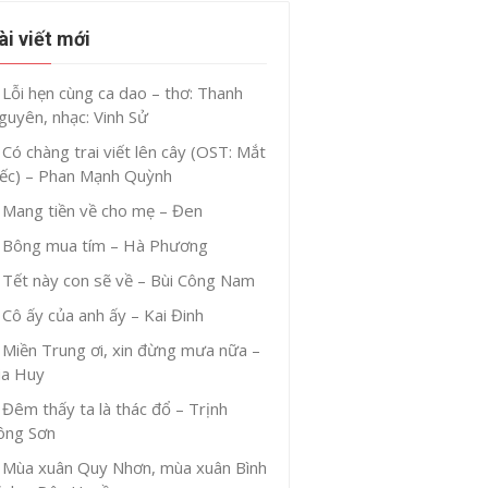
ài viết mới
Lỗi hẹn cùng ca dao – thơ: Thanh
guyên, nhạc: Vinh Sử
Có chàng trai viết lên cây (OST: Mắt
iếc) – Phan Mạnh Quỳnh
Mang tiền về cho mẹ – Đen
Bông mua tím – Hà Phương
Tết này con sẽ về – Bùi Công Nam
Cô ấy của anh ấy – Kai Đinh
Miền Trung ơi, xin đừng mưa nữa –
ia Huy
Đêm thấy ta là thác đổ – Trịnh
ông Sơn
Mùa xuân Quy Nhơn, mùa xuân Bình