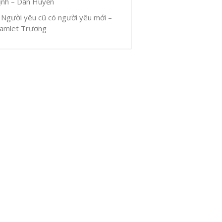
ịnh – Dân Huyền
Người yêu cũ có người yêu mới –
amlet Trương