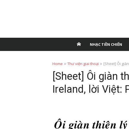
NHẠC TIỀN CHIẾN
»
»
Home
Thư viện giai thoại
[Sheet] Ôi giàn
[Sheet] Ôi giàn t
Ireland, lời Việt