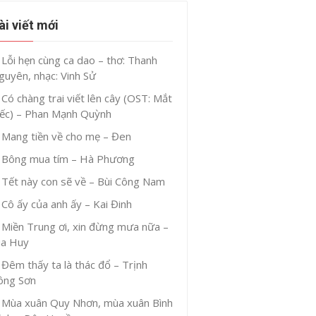
ài viết mới
Lỗi hẹn cùng ca dao – thơ: Thanh
guyên, nhạc: Vinh Sử
Có chàng trai viết lên cây (OST: Mắt
iếc) – Phan Mạnh Quỳnh
Mang tiền về cho mẹ – Đen
Bông mua tím – Hà Phương
Tết này con sẽ về – Bùi Công Nam
Cô ấy của anh ấy – Kai Đinh
Miền Trung ơi, xin đừng mưa nữa –
ia Huy
Đêm thấy ta là thác đổ – Trịnh
ông Sơn
Mùa xuân Quy Nhơn, mùa xuân Bình