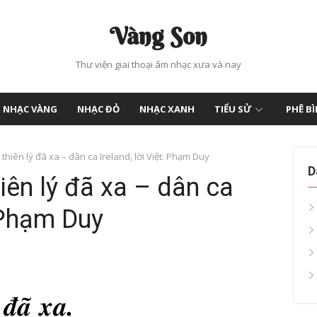
Vàng Son
Thư viện giai thoại âm nhạc xưa và nay
NHẠC VÀNG
NHẠC ĐỎ
NHẠC XANH
TIỂU SỬ
PHÊ B
 thiên lý đã xa – dân ca Ireland, lời Việt: Phạm Duy
D
hiên lý đã xa – dân ca
: Phạm Duy