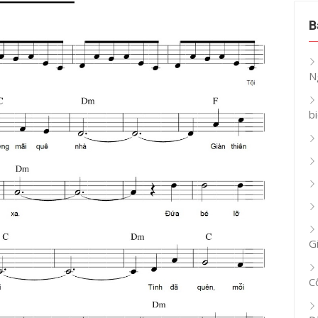
B
N
b
G
C