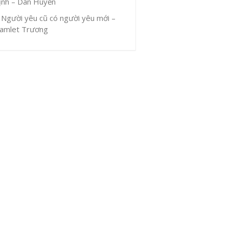
ịnh – Dân Huyền
Người yêu cũ có người yêu mới –
amlet Trương