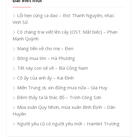
Bài viết mới
Lỗi hẹn cùng ca dao – thơ: Thanh Nguyên, nhạc:
Vinh Sử
Có chàng trai viết lên cây (OST: Mắt biếc) – Phan
Mạnh Quỳnh
Mang tiền về cho mẹ – Đen
Bông mua tím – Hà Phương
Tết này con sẽ về – Bùi Công Nam
Cô ấy của anh ấy – Kai Đinh
Miền Trung ơi, xin đừng mưa nữa – Gia Huy
Đêm thấy ta là thác đổ – Trịnh Công Sơn
Mùa xuân Quy Nhơn, mùa xuân Bình Định – Dân
Huyền
Người yêu cũ có người yêu mới – Hamlet Trương