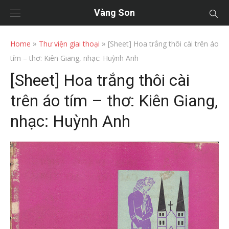
Vàng Son
»
»
Home
Thư viện giai thoại
[Sheet] Hoa trắng thôi cài trên áo
tím – thơ: Kiên Giang, nhạc: Huỳnh Anh
[Sheet] Hoa trắng thôi cài
trên áo tím – thơ: Kiên Giang,
nhạc: Huỳnh Anh