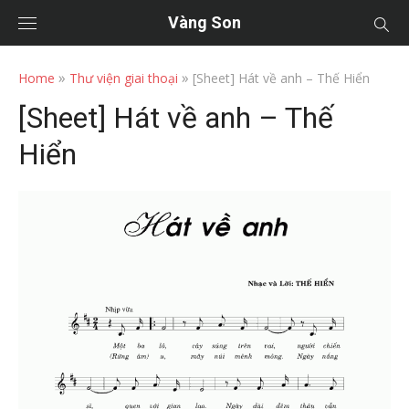
Vàng Son
»
»
Home
Thư viện giai thoại
[Sheet] Hát về anh – Thế Hiển
[Sheet] Hát về anh – Thế
Hiển