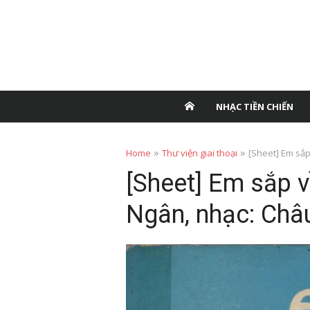
NHẠC TIỀN CHIẾN
»
»
Home
Thư viện giai thoại
[Sheet] Em sắp
[Sheet] Em sắp v
Ngân, nhạc: Châ