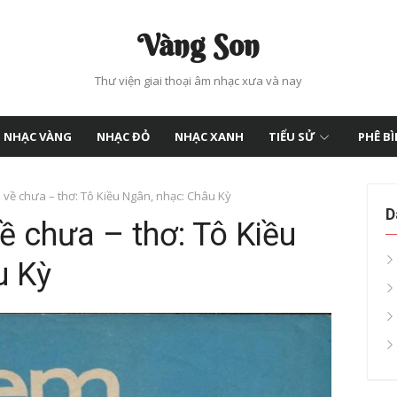
Vàng Son
Thư viện giai thoại âm nhạc xưa và nay
NHẠC VÀNG
NHẠC ĐỎ
NHẠC XANH
TIỂU SỬ
PHÊ B
 về chưa – thơ: Tô Kiều Ngân, nhạc: Châu Kỳ
D
ề chưa – thơ: Tô Kiều
u Kỳ