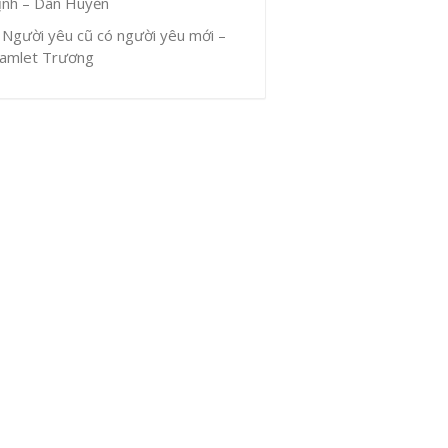
ịnh – Dân Huyền
Người yêu cũ có người yêu mới –
amlet Trương