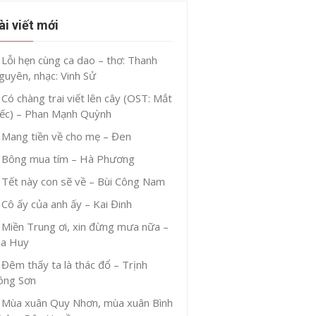
ài viết mới
Lỗi hẹn cùng ca dao – thơ: Thanh
guyên, nhạc: Vinh Sử
Có chàng trai viết lên cây (OST: Mắt
iếc) – Phan Mạnh Quỳnh
Mang tiền về cho mẹ – Đen
Bông mua tím – Hà Phương
Tết này con sẽ về – Bùi Công Nam
Cô ấy của anh ấy – Kai Đinh
Miền Trung ơi, xin đừng mưa nữa –
ia Huy
Đêm thấy ta là thác đổ – Trịnh
ông Sơn
Mùa xuân Quy Nhơn, mùa xuân Bình