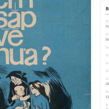
B
N
b
G
C