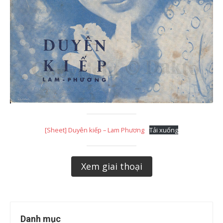
[Sheet] Duyên kiếp – Lam Phương
Tải xuống
Xem giai thoại
Danh mục