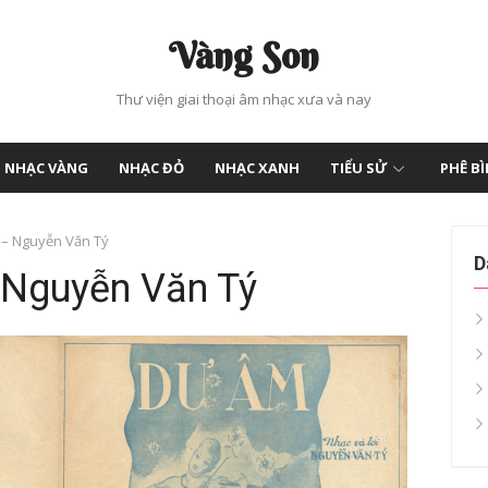
Vàng Son
Thư viện giai thoại âm nhạc xưa và nay
NHẠC VÀNG
NHẠC ĐỎ
NHẠC XANH
TIỂU SỬ
PHÊ B
 – Nguyễn Văn Tý
D
 Nguyễn Văn Tý