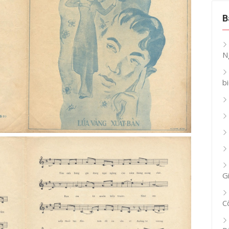
B
N
b
G
C