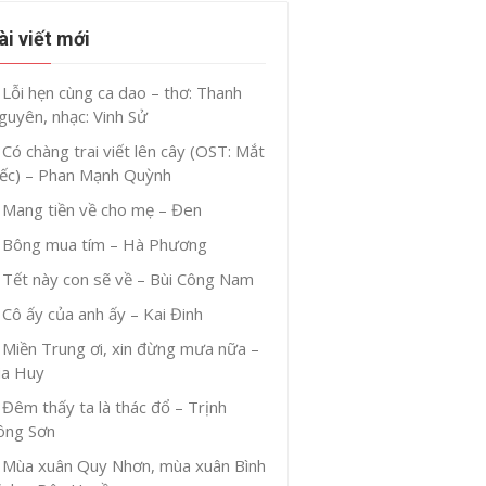
ài viết mới
Lỗi hẹn cùng ca dao – thơ: Thanh
guyên, nhạc: Vinh Sử
Có chàng trai viết lên cây (OST: Mắt
iếc) – Phan Mạnh Quỳnh
Mang tiền về cho mẹ – Đen
Bông mua tím – Hà Phương
Tết này con sẽ về – Bùi Công Nam
Cô ấy của anh ấy – Kai Đinh
Miền Trung ơi, xin đừng mưa nữa –
ia Huy
Đêm thấy ta là thác đổ – Trịnh
ông Sơn
Mùa xuân Quy Nhơn, mùa xuân Bình