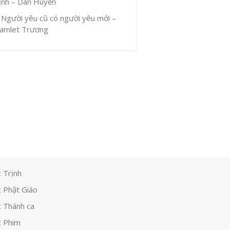
ịnh – Dân Huyền
Người yêu cũ có người yêu mới –
amlet Trương
 Trịnh
 Phật Giáo
 Thánh ca
 Phim