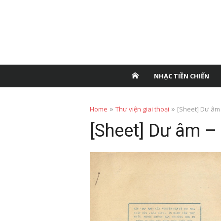
NHẠC TIỀN CHIẾN
»
»
Home
Thư viện giai thoại
[Sheet] Dư âm
[Sheet] Dư âm –