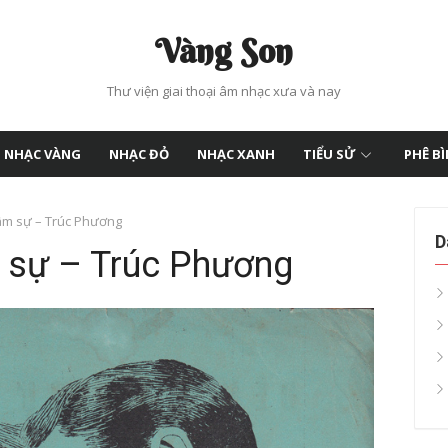
Vàng Son
Thư viện giai thoại âm nhạc xưa và nay
NHẠC VÀNG
NHẠC ĐỎ
NHẠC XANH
TIỂU SỬ
PHÊ B
âm sự – Trúc Phương
D
 sự – Trúc Phương