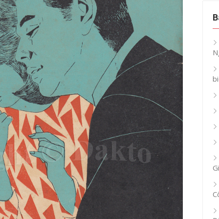
B
N
b
G
C