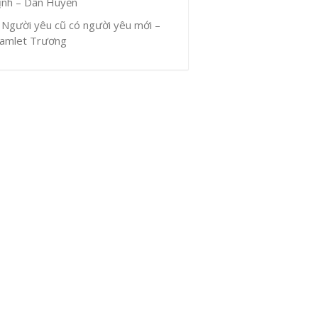
ịnh – Dân Huyền
Người yêu cũ có người yêu mới –
amlet Trương