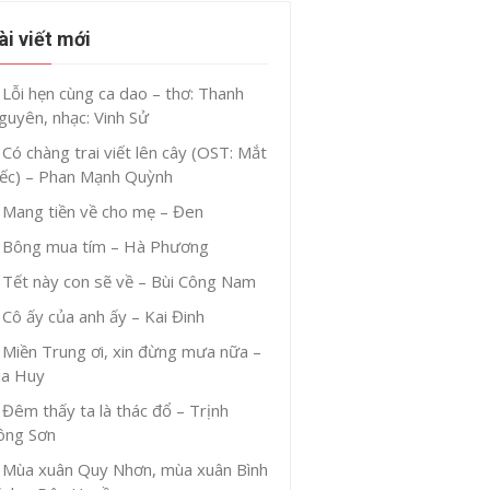
ài viết mới
Lỗi hẹn cùng ca dao – thơ: Thanh
guyên, nhạc: Vinh Sử
Có chàng trai viết lên cây (OST: Mắt
iếc) – Phan Mạnh Quỳnh
Mang tiền về cho mẹ – Đen
Bông mua tím – Hà Phương
Tết này con sẽ về – Bùi Công Nam
Cô ấy của anh ấy – Kai Đinh
Miền Trung ơi, xin đừng mưa nữa –
ia Huy
Đêm thấy ta là thác đổ – Trịnh
ông Sơn
Mùa xuân Quy Nhơn, mùa xuân Bình