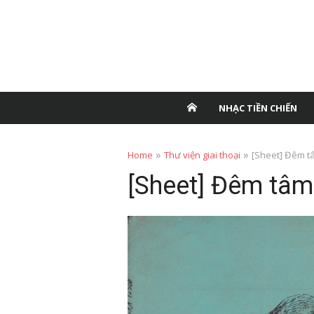
NHẠC TIỀN CHIẾN
»
»
Home
Thư viện giai thoại
[Sheet] Đêm t
[Sheet] Đêm tâm