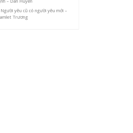
ịnh – Dân Huyền
Người yêu cũ có người yêu mới –
amlet Trương