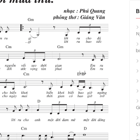
B
N
b
G
C