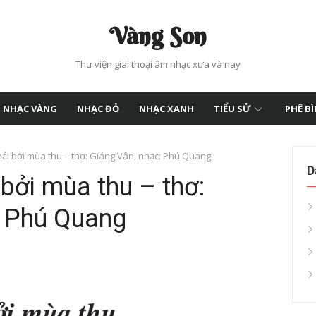
Vàng Son
Thư viện giai thoại âm nhạc xưa và nay
NHẠC VÀNG
NHẠC ĐỎ
NHẠC XANH
TIỂU SỬ
PHÊ B
ải bởi mùa thu – thơ: Giáng Vân, nhạc: Phú Quang
D
 bởi mùa thu – thơ:
: Phú Quang