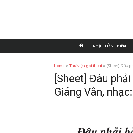
NHẠC TIỀN CHIẾN
»
»
Home
Thư viện giai thoại
[Sheet] Đâu ph
[Sheet] Đâu phải
Giáng Vân, nhạc