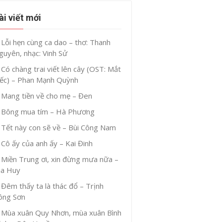
ài viết mới
Lỗi hẹn cùng ca dao – thơ: Thanh
guyên, nhạc: Vinh Sử
Có chàng trai viết lên cây (OST: Mắt
iếc) – Phan Mạnh Quỳnh
Mang tiền về cho mẹ – Đen
Bông mua tím – Hà Phương
Tết này con sẽ về – Bùi Công Nam
Cô ấy của anh ấy – Kai Đinh
Miền Trung ơi, xin đừng mưa nữa –
ia Huy
Đêm thấy ta là thác đổ – Trịnh
ông Sơn
Mùa xuân Quy Nhơn, mùa xuân Bình