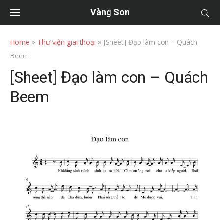
Vàng Son
»
»
Home
Thư viện giai thoại
[Sheet] Đạo làm con – Quách
Beem
[Sheet] Đạo làm con – Quách
Beem