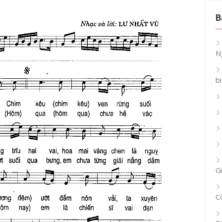
B
N
b
G
C