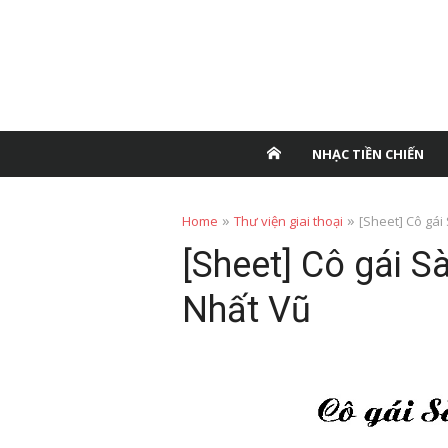
NHẠC TIỀN CHIẾN
»
»
Home
Thư viện giai thoại
[Sheet] Cô gái 
[Sheet] Cô gái Sà
Nhất Vũ