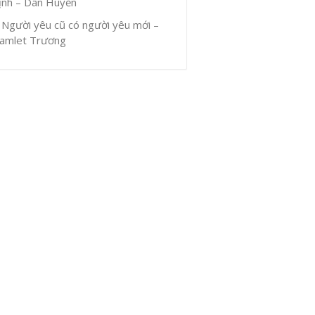
ịnh – Dân Huyền
Người yêu cũ có người yêu mới –
amlet Trương