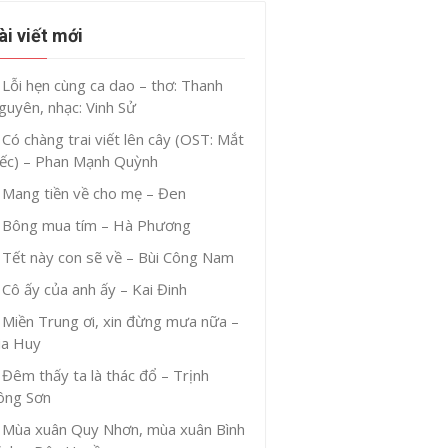
ài viết mới
Lỗi hẹn cùng ca dao – thơ: Thanh
guyên, nhạc: Vinh Sử
Có chàng trai viết lên cây (OST: Mắt
iếc) – Phan Mạnh Quỳnh
Mang tiền về cho mẹ – Đen
Bông mua tím – Hà Phương
Tết này con sẽ về – Bùi Công Nam
Cô ấy của anh ấy – Kai Đinh
Miền Trung ơi, xin đừng mưa nữa –
ia Huy
Đêm thấy ta là thác đổ – Trịnh
ông Sơn
Mùa xuân Quy Nhơn, mùa xuân Bình