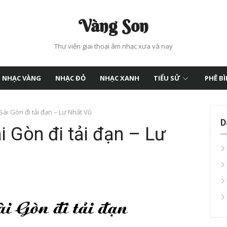
Vàng Son
Thư viện giai thoại âm nhạc xưa và nay
NHẠC VÀNG
NHẠC ĐỎ
NHẠC XANH
TIỂU SỬ
PHÊ B
Sài Gòn đi tải đạn – Lư Nhất Vũ
D
i Gòn đi tải đạn – Lư