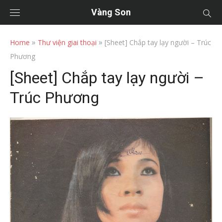
Vàng Son
»
»
Home
Thư viện giai thoại
[Sheet] Chắp tay lạy người – Trúc
Phương
[Sheet] Chắp tay lạy người –
Trúc Phương