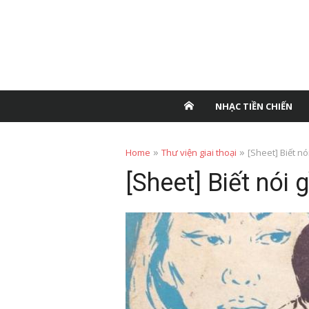
NHẠC TIỀN CHIẾN
»
»
Home
Thư viện giai thoại
[Sheet] Biết n
[Sheet] Biết nói