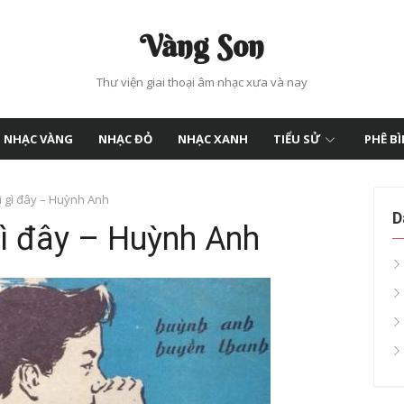
Vàng Son
Thư viện giai thoại âm nhạc xưa và nay
NHẠC VÀNG
NHẠC ĐỎ
NHẠC XANH
TIỂU SỬ
PHÊ B
ói gì đây – Huỳnh Anh
D
 gì đây – Huỳnh Anh