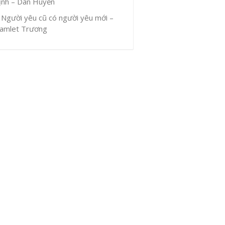
ịnh – Dân Huyền
Người yêu cũ có người yêu mới –
amlet Trương