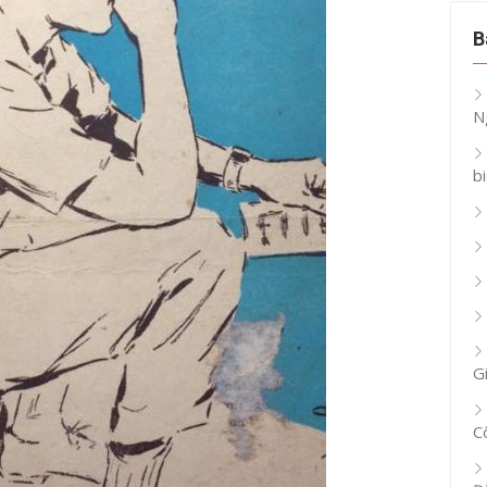
B
N
b
G
C