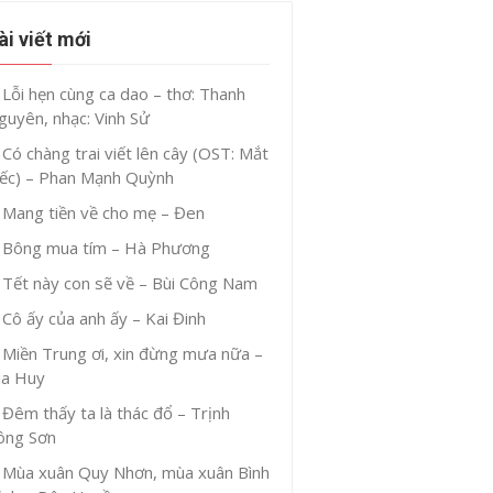
ài viết mới
Lỗi hẹn cùng ca dao – thơ: Thanh
guyên, nhạc: Vinh Sử
Có chàng trai viết lên cây (OST: Mắt
iếc) – Phan Mạnh Quỳnh
Mang tiền về cho mẹ – Đen
Bông mua tím – Hà Phương
Tết này con sẽ về – Bùi Công Nam
Cô ấy của anh ấy – Kai Đinh
Miền Trung ơi, xin đừng mưa nữa –
ia Huy
Đêm thấy ta là thác đổ – Trịnh
ông Sơn
Mùa xuân Quy Nhơn, mùa xuân Bình