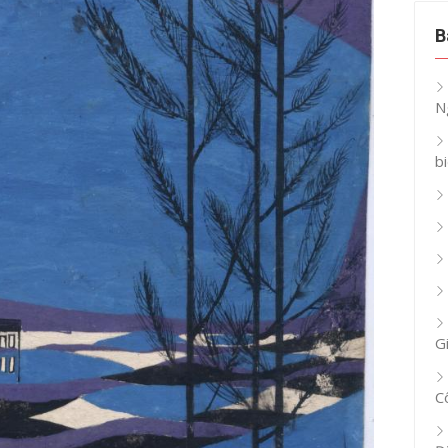
B
N
b
G
C