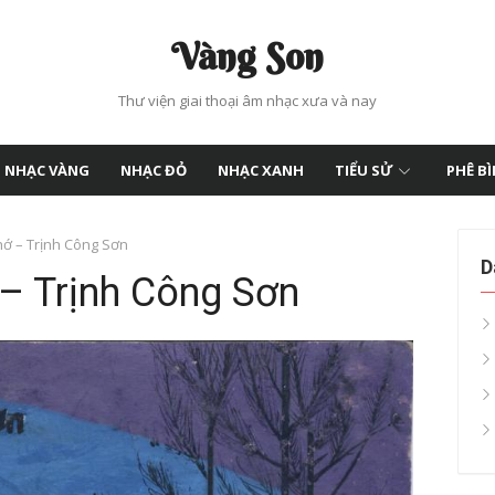
Vàng Son
Thư viện giai thoại âm nhạc xưa và nay
NHẠC VÀNG
NHẠC ĐỎ
NHẠC XANH
TIỂU SỬ
PHÊ B
hớ – Trịnh Công Sơn
D
 – Trịnh Công Sơn