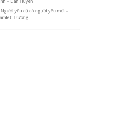
ịnh – Dân Huyền
Người yêu cũ có người yêu mới –
amlet Trương