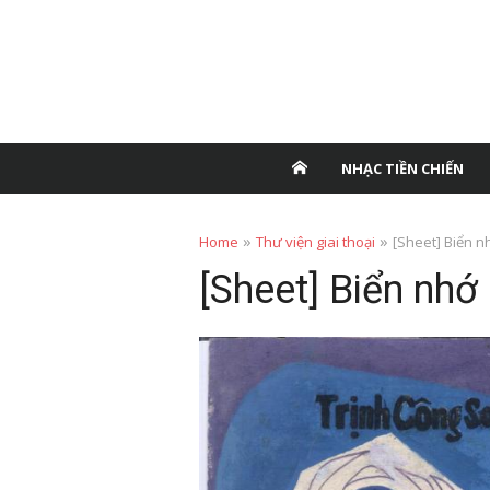
NHẠC TIỀN CHIẾN
»
»
Home
Thư viện giai thoại
[Sheet] Biển n
[Sheet] Biển nhớ