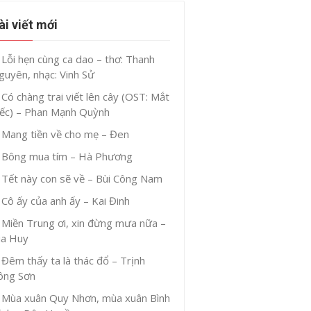
ài viết mới
Lỗi hẹn cùng ca dao – thơ: Thanh
guyên, nhạc: Vinh Sử
Có chàng trai viết lên cây (OST: Mắt
iếc) – Phan Mạnh Quỳnh
Mang tiền về cho mẹ – Đen
Bông mua tím – Hà Phương
Tết này con sẽ về – Bùi Công Nam
Cô ấy của anh ấy – Kai Đinh
Miền Trung ơi, xin đừng mưa nữa –
ia Huy
Đêm thấy ta là thác đổ – Trịnh
ông Sơn
Mùa xuân Quy Nhơn, mùa xuân Bình