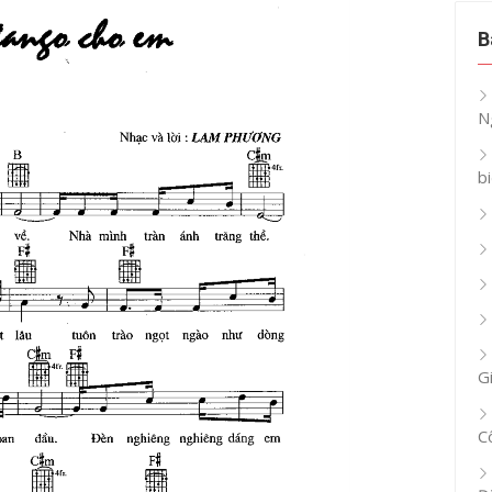
B
N
b
G
C