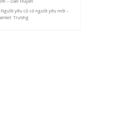
ịnh – Dân Huyền
Người yêu cũ có người yêu mới –
amlet Trương