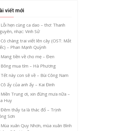
ài viết mới
Lỗi hẹn cùng ca dao – thơ: Thanh
guyên, nhạc: Vinh Sử
Có chàng trai viết lên cây (OST: Mắt
iếc) – Phan Mạnh Quỳnh
Mang tiền về cho mẹ – Đen
Bông mua tím – Hà Phương
Tết này con sẽ về – Bùi Công Nam
Cô ấy của anh ấy – Kai Đinh
Miền Trung ơi, xin đừng mưa nữa –
ia Huy
Đêm thấy ta là thác đổ – Trịnh
ông Sơn
Mùa xuân Quy Nhơn, mùa xuân Bình