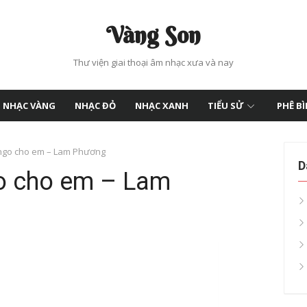
Vàng Son
Thư viện giai thoại âm nhạc xưa và nay
NHẠC VÀNG
NHẠC ĐỎ
NHẠC XANH
TIỂU SỬ
PHÊ B
ango cho em – Lam Phương
D
go cho em – Lam