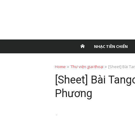
NHẠC TIỀN CHIẾN
»
»
Home
Thư viện giai thoại
[Sheet] Bài T
[Sheet] Bài Tan
Phương