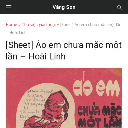
Vàng Son
»
»
Home
Thư viện giai thoại
[Sheet] Áo em chưa mặc một lần
– Hoài Linh
[Sheet] Áo em chưa mặc một
lần – Hoài Linh