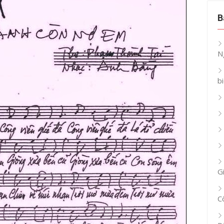
B
N
b
G
C