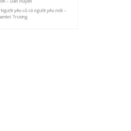
ịnh – Dân Huyền
Người yêu cũ có người yêu mới –
amlet Trương