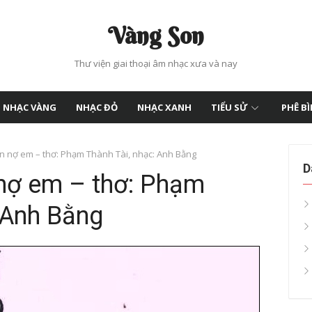
Vàng Son
Thư viện giai thoại âm nhạc xưa và nay
NHẠC VÀNG
NHẠC ĐỎ
NHẠC XANH
TIỂU SỬ
PHÊ B
n nợ em – thơ: Phạm Thành Tài, nhạc: Anh Bằng
D
 nợ em – thơ: Phạm
 Anh Bằng