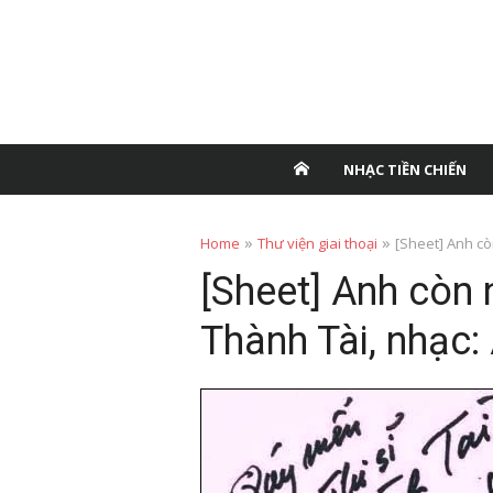
NHẠC TIỀN CHIẾN
»
»
Home
Thư viện giai thoại
[Sheet] Anh cò
[Sheet] Anh còn
Thành Tài, nhạc: