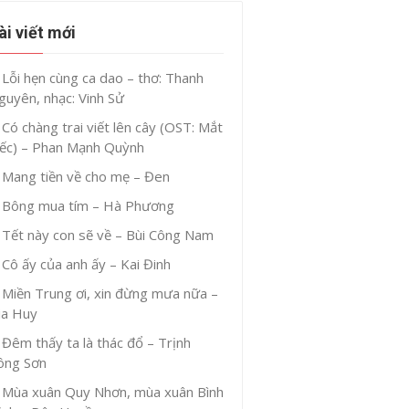
ài viết mới
Lỗi hẹn cùng ca dao – thơ: Thanh
guyên, nhạc: Vinh Sử
Có chàng trai viết lên cây (OST: Mắt
iếc) – Phan Mạnh Quỳnh
Mang tiền về cho mẹ – Đen
Bông mua tím – Hà Phương
Tết này con sẽ về – Bùi Công Nam
Cô ấy của anh ấy – Kai Đinh
Miền Trung ơi, xin đừng mưa nữa –
ia Huy
Đêm thấy ta là thác đổ – Trịnh
ông Sơn
Mùa xuân Quy Nhơn, mùa xuân Bình