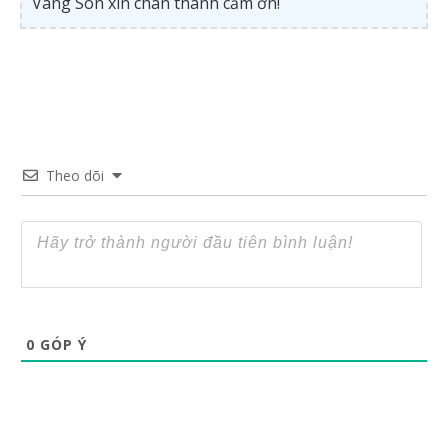
Vàng Son xin chân thành cảm ơn!
Theo dõi
0
GÓP Ý