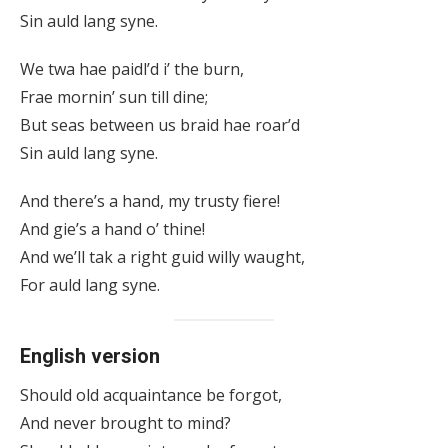
Sin auld lang syne.
We twa hae paidl’d i’ the burn,
Frae mornin’ sun till dine;
But seas between us braid hae roar’d
Sin auld lang syne.
And there’s a hand, my trusty fiere!
And gie’s a hand o’ thine!
And we’ll tak a right guid willy waught,
For auld lang syne.
English version
Should old acquaintance be forgot,
And never brought to mind?