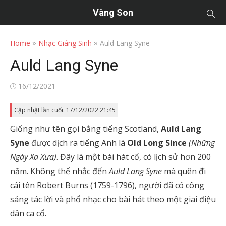
Vàng Son
»
»
Home
Nhạc Giáng Sinh
Auld Lang Syne
Auld Lang Syne
Posted
16/12/2021
on
Cập nhật lần cuối: 17/12/2022 21:45
Giống như tên gọi bằng tiếng Scotland,
Auld Lang
Syne
được dịch ra tiếng Anh là
Old Long Since
(Những
Ngày Xa Xưa)
. Đây là một bài hát cổ, có lịch sử hơn 200
năm. Không thể nhắc đến
Auld Lang Syne
mà quên đi
cái tên Robert Burns (1759-1796), người đã có công
sáng tác lời và phổ nhạc cho bài hát theo một giai điệu
dân ca cổ.