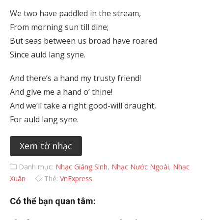
We two have paddled in the stream,
From morning sun till dine;
But seas between us broad have roared
Since auld lang syne.
And there’s a hand my trusty friend!
And give me a hand o’ thine!
And we’ll take a right good-will draught,
For auld lang syne.
Xem tờ nhạc
Danh mục:
Nhạc Giáng Sinh
,
Nhạc Nước Ngoài
,
Nhạc
Xuân
Thẻ:
VnExpress
Có thể bạn quan tâm: