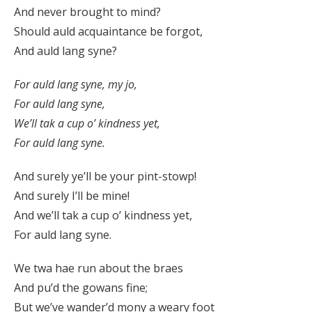
And never brought to mind?
Should auld acquaintance be forgot,
And auld lang syne?
For auld lang syne, my jo,
For auld lang syne,
We’ll tak a cup o’ kindness yet,
For auld lang syne.
And surely ye’ll be your pint-stowp!
And surely I’ll be mine!
And we’ll tak a cup o’ kindness yet,
For auld lang syne.
We twa hae run about the braes
And pu’d the gowans fine;
But we’ve wander’d mony a weary foot