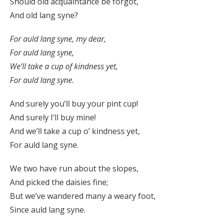
Should old acquaintance be forgot,
And old lang syne?
For auld lang syne, my dear,
For auld lang syne,
We’ll take a cup of kindness yet,
For auld lang syne.
And surely you’ll buy your pint cup!
And surely I’ll buy mine!
And we’ll take a cup o’ kindness yet,
For auld lang syne.
We two have run about the slopes,
And picked the daisies fine;
But we’ve wandered many a weary foot,
Since auld lang syne.