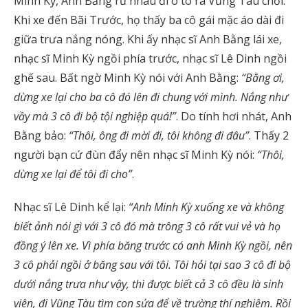
Minh Kỳ, Anh Bằng rủ nhau đi ô tô ra Vũng Tàu chơi.
Khi xe đến Bãi Trước, họ thấy ba cô gái mặc áo dài đi
giữa trưa nắng nóng. Khi ấy nhạc sĩ Anh Bằng lái xe,
nhạc sĩ Minh Kỳ ngồi phía trước, nhạc sĩ Lê Dinh ngồi
ghế sau. Bất ngờ Minh Kỳ nói với Anh Bằng:
“Bằng ơi,
dừng xe lại cho ba cô đó lên đi chung với mình. Nắng như
vầy mà 3 cô đi bộ tội nghiệp quá!”
. Do tính hơi nhát, Anh
Bằng bảo:
“Thôi, ông đi mời đi, tôi không đi đâu”
. Thấy 2
người bạn cứ đùn đẩy nên nhạc sĩ Minh Kỳ nói:
“Thôi,
dừng xe lại để tôi đi cho”
.
Nhạc sĩ Lê Dinh kể lại:
“Anh Minh Kỳ xuống xe và không
biết ảnh nói gì với 3 cô đó mà trông 3 cô rất vui vẻ và họ
đồng ý lên xe. Vì phía băng trước có anh Minh Kỳ ngồi, nên
3 cô phải ngồi ở băng sau với tôi. Tôi hỏi tại sao 3 cô đi bộ
dưới nắng trưa như vậy, thì được biết cả 3 cô đều là sinh
viên, đi Vũng Tàu tìm con sứa để về trường thí nghiệm. Rồi