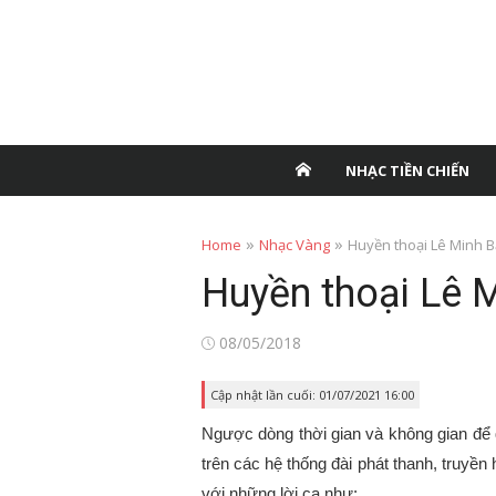
NHẠC TIỀN CHIẾN
»
»
Home
Nhạc Vàng
Huyền thoại Lê Minh 
Huyền thoại Lê 
Posted
08/05/2018
on
Cập nhật lần cuối: 01/07/2021 16:00
Ngược dòng thời gian và không gian để
trên các hệ thống đài phát thanh, truyền 
với những lời ca như: