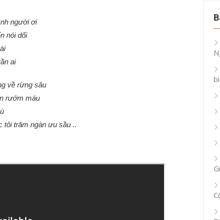
B
ình người ơi
n nói dối
mài
N
rần ai
b
ng về rừng sâu
đến rướm máu
mù
tôi trăm ngàn ưu sầu ..
G
C