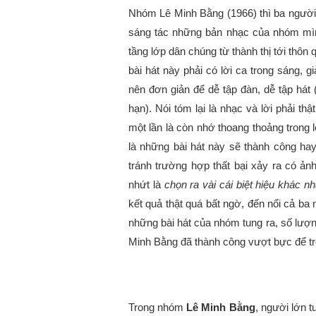
Nhóm Lê Minh Bằng (1966) thì ba người 
sáng tác những bản nhạc của nhóm mìn
tầng lớp dân chúng từ thành thị tới thô
bài hát này phải có lời ca trong sáng, gi
nên đơn giản để dễ tập đàn, dễ tập hát 
hạn). Nói tóm lại là nhạc và lời phải t
một lần là còn nhớ thoang thoảng trong 
là những bài hát này sẽ thành công ha
tránh trường hợp thất bại xảy ra có ảnh
nhứt là
chọn ra vài cái biệt hiệu khác n
kết quả thật quá bất ngờ, đến nổi cả ba 
những bài hát của nhóm tung ra, số lượ
Minh Bằng đã thành công vượt bực để trở
Trong nhóm
Lê Minh Bằng
, người lớn t