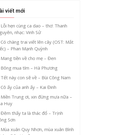
ài viết mới
Lỗi hẹn cùng ca dao – thơ: Thanh
guyên, nhạc: Vinh Sử
Có chàng trai viết lên cây (OST: Mắt
iếc) – Phan Mạnh Quỳnh
Mang tiền về cho mẹ – Đen
Bông mua tím – Hà Phương
Tết này con sẽ về – Bùi Công Nam
Cô ấy của anh ấy – Kai Đinh
Miền Trung ơi, xin đừng mưa nữa –
ia Huy
Đêm thấy ta là thác đổ – Trịnh
ông Sơn
Mùa xuân Quy Nhơn, mùa xuân Bình