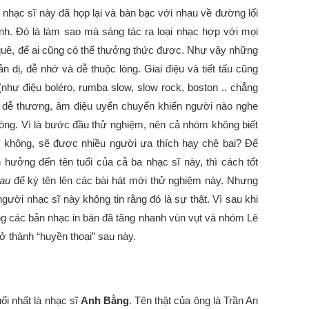
nhạc sĩ này đã họp lại và bàn bạc với nhau về đường lối
h. Đó là làm sao mà sáng tác ra loại nhạc hợp với mọi
n quê, để ai cũng có thể thưởng thức được. Như vậy những
ản dị, dễ nhớ và dễ thuộc lòng. Giai điệu và tiết tấu cũng
(như điệu boléro, rumba slow, slow rock, boston .. chẳng
hật dễ thương, âm điệu uyển chuyển khiến người nào nghe
lòng. Vì là bước đầu thử nghiệm, nên cả nhóm không biết
y không, sẽ được nhiều người ưa thích hay chê bai? Để
 hưởng đến tên tuổi của cả ba nhạc sĩ này, thì cách tốt
hau
để ký tên lên các bài hát mới thử nghiệm này. Nhưng
người nhạc sĩ này không tin rằng đó là sự thật. Vì sau khi
ng các bản nhạc in bán đã tăng nhanh vùn vụt và nhóm Lê
 thành “huyền thoại” sau này.
uổi nhất là nhạc sĩ
Anh Bằng
. Tên thật của ông là Trần An