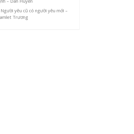
ịnh – Dân Huyền
Người yêu cũ có người yêu mới –
amlet Trương