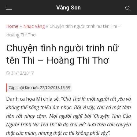
Vàng Son
»
»
Home
Nhạc Vàng
Chuyện tình người trinh nữ tên Thi –
Hoàng Thi Thơ
Chuyện tình người trinh nữ
tên Thi – Hoàng Thi Thơ
Posted
31/12/2017
on
Cập nhật lần cuối: 22/12/2018 13:59
Danh ca họa Mi chia sẻ:
“Chú Thơ là một người rất yêu và
không thể sống thiếu âm nhạc. Bởi vì vậy, chú có một tâm
hồn rất nhạy cảm. Mọi người nghĩ bài ‘Chuyện Tình Của
Người Trinh Nữ Tên Thi’ là do chú viết dựa trên câu chuyện
thật của mình, nhưng thật ra thì không phải vậy”.