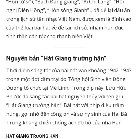
“Hồn tử sĩ”), “Bạch Đằng giang”, “Ải Chi Lăng”, “Hội
nghị Diên Hồng”, “Hờn sông Gianh” .. đã để lại dấu ấn
trong lịch sử tân nhạc Việt Nam, được xem là đỉnh cao
của thể loại bài hát về đề tài lịch sử, nhằm hun đúc
tinh thần dân tộc cho thanh niên Việt.
Nguyên bản “Hát Giang trường hận”
Thời điểm sáng tác của bài hát vào khoảng 1942-1943,
trong một đợt cắm trại do Tổng hội Sinh viên Đông
Dương tổ chức tại Mê Linh. Trong dịp này, Lưu Hữu
Phước đã sáng tác bài hát nguyên thủy với tên gọi
“Hát Giang trường hận”. Bài hát với nhịp điệu trầm
hùng, gợi nhớ đến công ơn và sự hy sinh của Hai Bà
Trưng kháng chiến chống ách đô hộ của nhà Hán.
HÁT GIANG TRƯỜNG HẬN