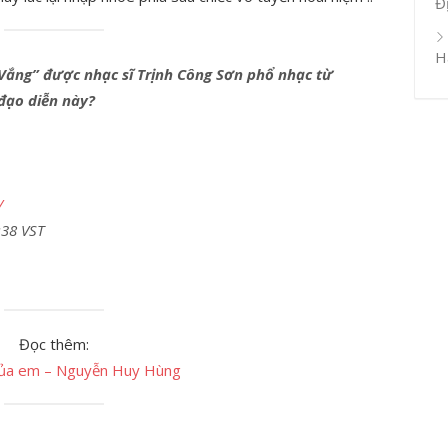
Đ
H
 Vắng” được nhạc sĩ Trịnh Công Sơn phổ nhạc từ
đạo diễn này?
/
:38 VST
Đọc thêm:
của em – Nguyễn Huy Hùng