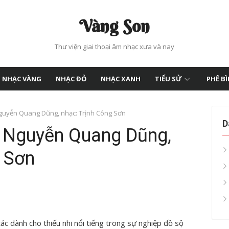
Vàng Son
Thư viện giai thoại âm nhạc xưa và nay
NHẠC VÀNG
NHẠC ĐỎ
NHẠC XANH
TIỂU SỬ
PHÊ B
 Nguyễn Quang Dũng, nhạc: Trịnh Công Sơn
D
i: Nguyễn Quang Dũng,
g Sơn
c dành cho thiếu nhi nổi tiếng trong sự nghiệp đồ sộ