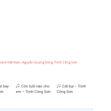
board Việt Nam
,
Nguyễn Quang Dũng
,
Trịnh Công Sơn
t bay
Còn tuổi nào cho
Cát bụi – Trịnh
ơn
em – Trịnh Công Sơn
Công Sơn