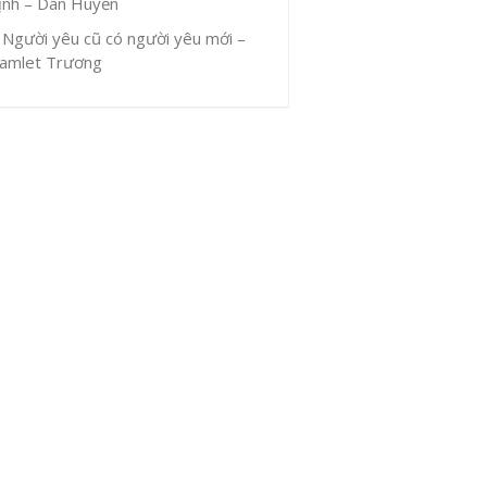
ịnh – Dân Huyền
Người yêu cũ có người yêu mới –
amlet Trương