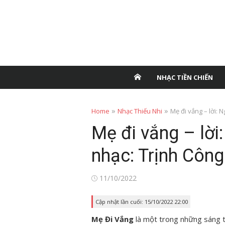
NHẠC TIỀN CHIẾN
»
»
Home
Nhạc Thiếu Nhi
Mẹ đi vắng – lời:
Mẹ đi vắng – lờ
nhạc: Trịnh Côn
Posted
11/10/2022
on
Cập nhật lần cuối: 15/10/2022 22:00
Mẹ Đi Vắng
là một trong những sáng tá