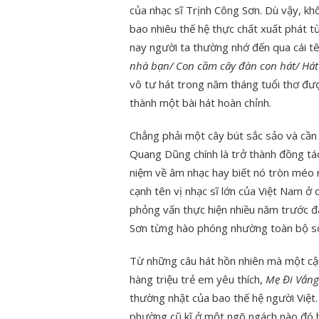
của nhạc sĩ Trịnh Công Sơn. Dù vậy, khô
bao nhiêu thế hệ thực chất xuất phát 
nay người ta thường nhớ đến qua cái t
nhà bạn/ Con cầm cây đàn con hát/ Hát 
vô tư hát trong năm tháng tuổi thơ đượ
thành một bài hát hoàn chỉnh.
Chẳng phải một cây bút sắc sảo và cần
Quang Dũng chính là trở thành đồng tác 
niệm về âm nhạc hay biết nó tròn méo r
cạnh tên vị nhạc sĩ lớn của Việt Nam ở
phỏng vấn thực hiện nhiều năm trước đ
Sơn từng hào phóng nhường toàn bộ số
Từ những câu hát hồn nhiên mà một cậ
hàng triệu trẻ em yêu thích,
Mẹ Đi Vắng
thường nhật của bao thế hệ người Việt. K
phường cũ kĩ ở một ngõ ngách nào đó hay