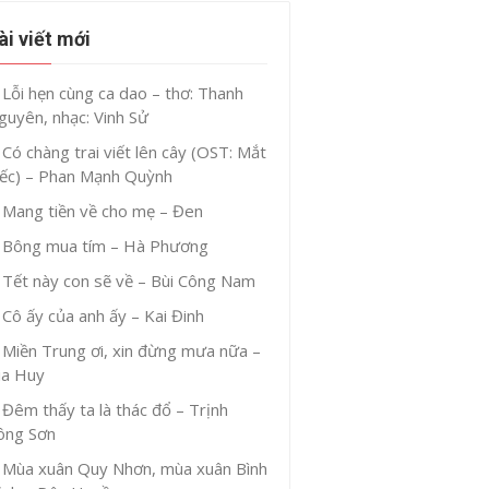
ài viết mới
Lỗi hẹn cùng ca dao – thơ: Thanh
guyên, nhạc: Vinh Sử
Có chàng trai viết lên cây (OST: Mắt
iếc) – Phan Mạnh Quỳnh
Mang tiền về cho mẹ – Đen
Bông mua tím – Hà Phương
Tết này con sẽ về – Bùi Công Nam
Cô ấy của anh ấy – Kai Đinh
Miền Trung ơi, xin đừng mưa nữa –
ia Huy
Đêm thấy ta là thác đổ – Trịnh
ông Sơn
Mùa xuân Quy Nhơn, mùa xuân Bình