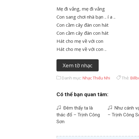
Mẹ đi vắng, mẹ đi vắng
Con sang chơi nhà bạn .. í a ..
Con cầm cây đàn con hát
Con cầm cây đàn con hát
Hát cho mẹ về với con
Hát cho mẹ về với con ..
Xem tờ nhạc
Danh mục:
Nhạc Thiếu Nhi
Thẻ:
Bill
Có thể bạn quan tâm:
Đêm thấy ta là
Như cánh vạ
thác đổ – Trịnh Công
– Trịnh Công S
Sơn