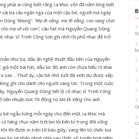
ng phải ai cũng biết rằng ca khúc vốn đã nằm lòng biết
B
từ vài ba câu ngân nga của một cậu bé, người mà ngày
ên Dũng “khùng”.
“Mẹ đi vắng, mẹ đi vắng, con sang chơi
cho mẹ về với con”
, câu hát mà Nguyễn Quang Dũng
N
c nhạc sĩ Trịnh Công Sơn ghi nhớ rồi phổ nhạc để trở
b
 mẫn như ba, dấu ấn nghệ thuật đầu tiên của Nguyễn
giả một bài hát, dẫu lúc đó anh còn chưa hiểu rõ khái
a sao .. Thuở ấy, cậu bé nhỏ tuổi đã vinh dự được xếp
 dòng ghi chú dành cho người sáng tác. Trong một cuộc
ây, Nguyễn Quang Dũng tiết lộ cố nhạc sĩ Trịnh Công
 tiền nhuận bút 70 đồng từ
Mẹ Đi Vắng
cho anh.
G
u bé ngẫu hứng mỗi ngày cho đến một ca khúc mà
có hàng chục năm trời len lỏi bền bỉ trong đời sống
C
hi thì được in trên tờ báo giấy, vang lên từ chiếc loa
 lúc lại nhập nhoè phía sau chiếc vô tuyến hoài niệm ..