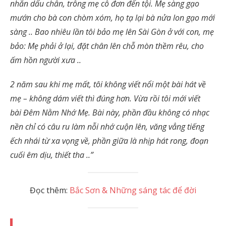
nhẵn dấu chân, trông mẹ cô đơn đến tội. Mẹ sàng gạo
mướn cho bà con chòm xóm, họ tạ lại bà nửa lon gạo mới
sàng .. Bao nhiêu lần tôi bảo mẹ lên Sài Gòn ở với con, mẹ
bảo: Mẹ phải ở lại, đặt chân lên chỗ mòn thềm rêu, cho
ấm hồn người xưa ..
2 năm sau khi mẹ mất, tôi không viết nổi một bài hát về
mẹ – không dám viết thì đúng hơn. Vừa rồi tôi mới viết
bài Đêm Nằm Nhớ Mẹ. Bài này, phần đầu không có nhạc
nền chỉ có câu ru làm nỗi nhớ cuộn lên, văng vẳng tiếng
ếch nhái từ xa vọng về, phần giữa là nhịp hát rong, đoạn
cuối êm dịu, thiết tha ..”
Đọc thêm:
Bắc Sơn & Những sáng tác để đời