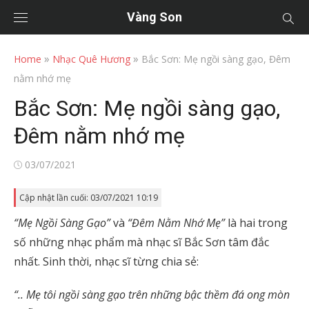
Vàng Son
»
»
Home
Nhạc Quê Hương
Bắc Sơn: Mẹ ngồi sàng gạo, Đêm
nằm nhớ mẹ
Bắc Sơn: Mẹ ngồi sàng gạo,
Đêm nằm nhớ mẹ
Posted
03/07/2021
on
Cập nhật lần cuối: 03/07/2021 10:19
“Mẹ Ngồi Sàng Gạo”
và
“Đêm Nằm Nhớ Mẹ”
là hai trong
số những nhạc phẩm mà nhạc sĩ Bắc Sơn tâm đắc
nhất. Sinh thời, nhạc sĩ từng chia sẻ:
“.. Mẹ tôi ngồi sàng gạo trên những bậc thềm đá ong mòn