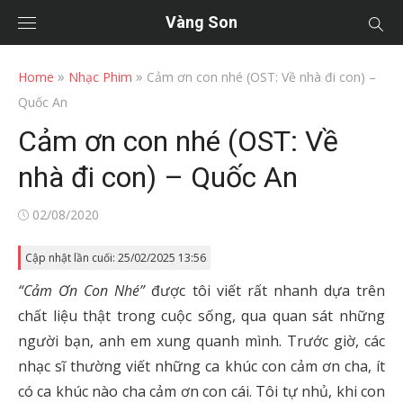
Vàng Son
»
»
Home
Nhạc Phim
Cảm ơn con nhé (OST: Về nhà đi con) –
Quốc An
Cảm ơn con nhé (OST: Về
nhà đi con) – Quốc An
Posted
02/08/2020
on
Cập nhật lần cuối: 25/02/2025 13:56
“Cảm Ơn Con Nhé”
được tôi viết rất nhanh dựa trên
chất liệu thật trong cuộc sống, qua quan sát những
người bạn, anh em xung quanh mình. Trước giờ, các
nhạc sĩ thường viết những ca khúc con cảm ơn cha, ít
có ca khúc nào cha cảm ơn con cái. Tôi tự nhủ, khi con