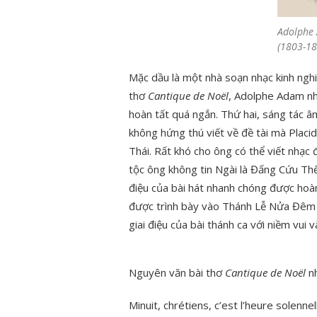
Adolphe
(1803-18
Mặc dầu là một nhà soạn nhạc kinh ngh
thơ
Cantique de Noël
, Adolphe Adam nhậ
hoàn tất quá ngắn. Thứ hai, sáng tác
không hứng thú viết về đề tài mà Plac
Thái. Rất khó cho ông có thể viết nhạc
tộc ông không tin Ngài là Đấng Cứu Th
điệu của bài hát nhanh chóng được hoàn
được trình bày vào Thánh Lễ Nửa Đêm t
giai điệu của bài thánh ca với niềm vui v
Nguyên văn bài thơ
Cantique de Noël
nh
Minuit, chrétiens, c’est l’heure solennel