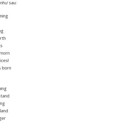
 như sau:
ining
ng
orth
es
 morn
ices!
s born
ming
stand
ing
land
ger