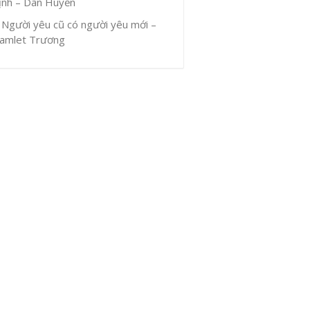
ịnh – Dân Huyền
Người yêu cũ có người yêu mới –
amlet Trương