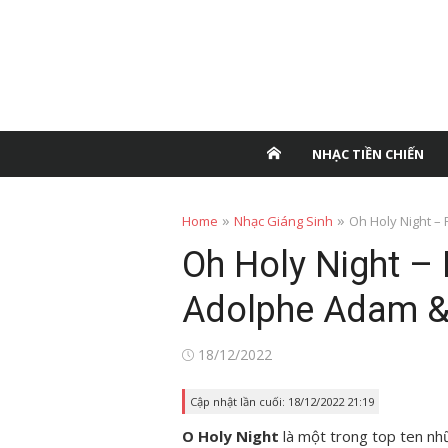
NHẠC TIỀN CHIẾN
»
»
Home
Nhạc Giáng Sinh
Oh Holy Night –
Oh Holy Night –
Adolphe Adam & 
Posted
18/12/2022
on
Cập nhật lần cuối: 18/12/2022 21:19
O Holy Night
là một trong top ten nhữ