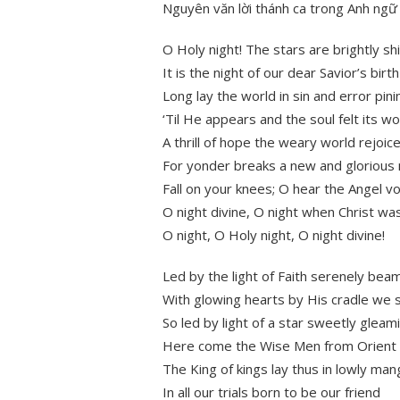
Nguyên văn lời thánh ca trong Anh ngữ
O Holy night! The stars are brightly sh
It is the night of our dear Savior’s birth
Long lay the world in sin and error pini
‘Til He appears and the soul felt its w
A thrill of hope the weary world rejoic
For yonder breaks a new and glorious
Fall on your knees; O hear the Angel vo
O night divine, O night when Christ wa
O night, O Holy night, O night divine!
Led by the light of Faith serenely bea
With glowing hearts by His cradle we 
So led by light of a star sweetly gleam
Here come the Wise Men from Orient 
The King of kings lay thus in lowly man
In all our trials born to be our friend