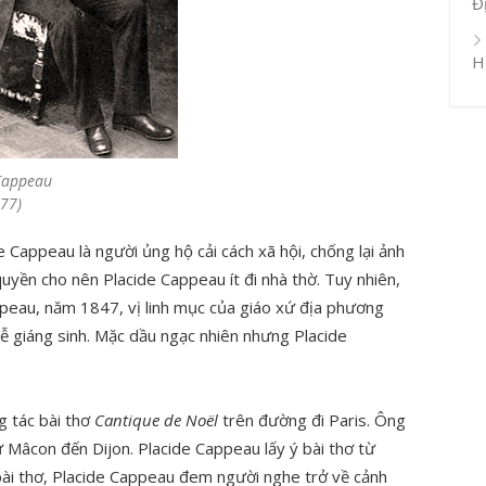
Đ
H
Cappeau
77)
 Cappeau là người ủng hộ cải cách xã hội, chống lại ảnh
yền cho nên Placide Cappeau ít đi nhà thờ. Tuy nhiên,
appeau, năm 1847, vị linh mục của giáo xứ địa phương
ễ giáng sinh. Mặc dầu ngạc nhiên nhưng Placide
g tác bài thơ
Cantique de Noël
trên đường đi Paris. Ông
 Mâcon đến Dijon. Placide Cappeau lấy ý bài thơ từ
ài thơ, Placide Cappeau đem người nghe trở về cảnh