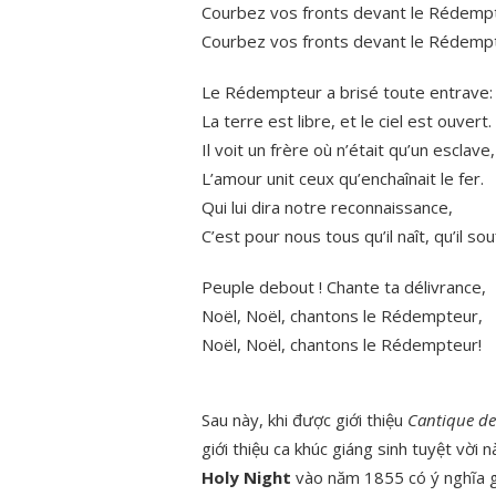
Courbez vos fronts devant le Rédemp
Courbez vos fronts devant le Rédemp
Le Rédempteur a brisé toute entrave:
La terre est libre, et le ciel est ouvert.
Il voit un frère où n’était qu’un esclave,
L’amour unit ceux qu’enchaînait le fer.
Qui lui dira notre reconnaissance,
C’est pour nous tous qu’il naît, qu’il so
Peuple debout ! Chante ta délivrance,
Noël, Noël, chantons le Rédempteur,
Noël, Noël, chantons le Rédempteur!
Sau này, khi được giới thiệu
Cantique de
giới thiệu ca khúc giáng sinh tuyệt vời
Holy Night
vào năm 1855 có ý nghĩa g