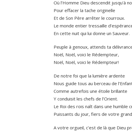
Où l’Homme Dieu descendit jusqu’à n
Pour effacer la tache originelle
Et de Son Père arrêter le courroux.
Le monde entier tressaille d’espéranc
En cette nuit qui lui donne un Sauveur.
Peuple à genoux, attends ta délivrance
Noël, Noël, voici le Rédempteur,
Noël, Noël, voici le Rédempteur!
De notre foi que la lumière ardente
Nous guide tous au berceau de l’Enfant
Comme autrefois une étoile brillante
Y conduisit les chefs de l’Orient.
Le Roi des rois naît dans une humble c
Puissants du jour, fiers de votre gran
A votre orgueil, c’est de là que Dieu p