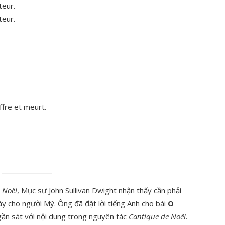
teur.
teur.
uffre et meurt.
 Noël
, Mục sư John Sullivan Dwight nhận thấy cần phải
 này cho người Mỹ. Ông đã đặt lời tiếng Anh cho bài
O
ần sát với nội dung trong nguyên tác
Cantique de Noël
.