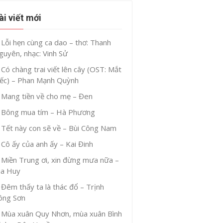
ài viết mới
Lỗi hẹn cùng ca dao – thơ: Thanh
guyên, nhạc: Vinh Sử
Có chàng trai viết lên cây (OST: Mắt
iếc) – Phan Mạnh Quỳnh
Mang tiền về cho mẹ – Đen
Bông mua tím – Hà Phương
Tết này con sẽ về – Bùi Công Nam
Cô ấy của anh ấy – Kai Đinh
Miền Trung ơi, xin đừng mưa nữa –
ia Huy
Đêm thấy ta là thác đổ – Trịnh
ông Sơn
Mùa xuân Quy Nhơn, mùa xuân Bình