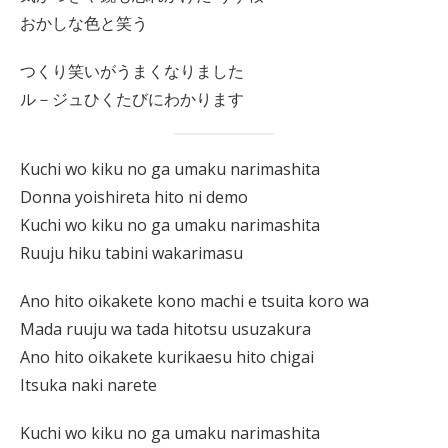
おかしな色と笑う
つくり笑いがうまくなりました
ル－ジュひくたびにわかります
Kuchi wo kiku no ga umaku narimashita
Donna yoishireta hito ni demo
Kuchi wo kiku no ga umaku narimashita
Ruuju hiku tabini wakarimasu
Ano hito oikakete kono machi e tsuita koro wa
Mada ruuju wa tada hitotsu usuzakura
Ano hito oikakete kurikaesu hito chigai
Itsuka naki narete
Kuchi wo kiku no ga umaku narimashita