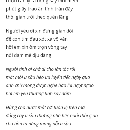
rượu cạn ly ta uống say môi mềm
phút giây trao ân tình tràn đầy
thời gian trôi theo quên lãng
Người yêu ơi xin đừng gian dối
để con tim đau xót xa vô vàn
hỡi em xin ôm trọn vòng tay
nỗi đam mê dịu dàng
Người tình ơi chớ đi cho làn tóc rối
mắt môi u sầu héo úa luyến tiếc ngày qua
anh chờ mong được nghe bao lời ngọt ngào
hỡi em yêu thương tình say đắm
Đừng cho nước mắt rơi tuôn lệ trên má
đắng cay u sầu thương nhớ tiếc nuối thời gian
cho hồn ta nặng mang nỗi u sầu