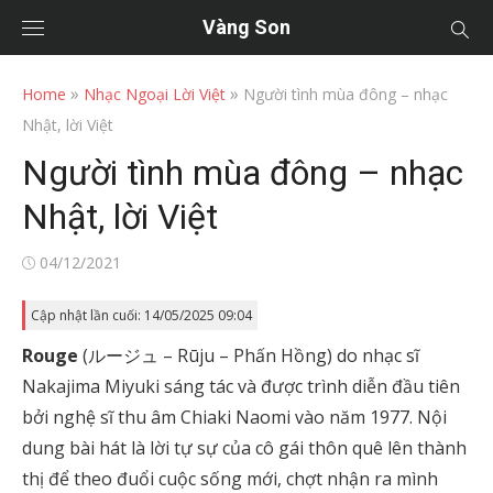
Vàng Son
»
»
Home
Nhạc Ngoại Lời Việt
Người tình mùa đông – nhạc
Nhật, lời Việt
Người tình mùa đông – nhạc
Nhật, lời Việt
Posted
04/12/2021
on
Cập nhật lần cuối: 14/05/2025 09:04
Rouge
(ルージュ – Rūju – Phấn Hồng) do nhạc sĩ
Nakajima Miyuki sáng tác và được trình diễn đầu tiên
bởi nghệ sĩ thu âm Chiaki Naomi vào năm 1977. Nội
dung bài hát là lời tự sự của cô gái thôn quê lên thành
thị để theo đuổi cuộc sống mới, chợt nhận ra mình