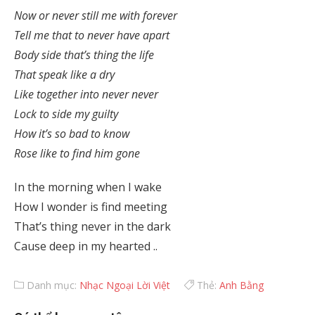
Now or never still me with forever
Tell me that to never have apart
Body side that’s thing the life
That speak like a dry
Like together into never never
Lock to side my guilty
How it’s so bad to know
Rose like to find him gone
In the morning when I wake
How I wonder is find meeting
That’s thing never in the dark
Cause deep in my hearted ..
Danh mục:
Nhạc Ngoại Lời Việt
Thẻ:
Anh Bằng