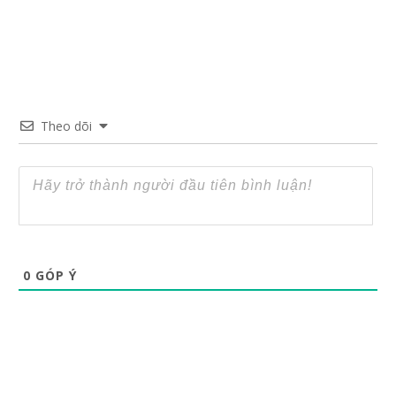
Theo dõi
0
GÓP Ý