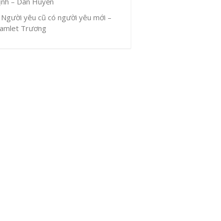
ịnh – Dân Huyền
Người yêu cũ có người yêu mới –
amlet Trương