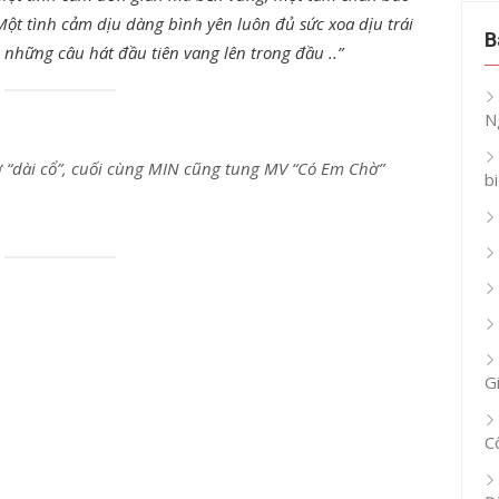
Một tình cảm dịu dàng bình yên luôn đủ sức xoa dịu trái
B
 những câu hát đầu tiên vang lên trong đầu ..”
N
 “dài cổ”, cuối cùng MIN cũng tung MV “Có Em Chờ”
b
G
C