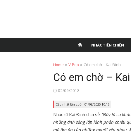
NHẠC TIỀN CHIẾN
»
»
Home
V-Pop
Có em chờ – Kai Đinh
Có em chờ – Kai
Posted
02/09/2018
on
Cập nhật lần cuối: 01/08/2025 10:16
Nhạc sĩ Kai Đinh chia sẻ:
“Đây là ca khúc
những ánh sáng lấp lánh phản chiếu qua
mà ấm áp của những người yêu nhau. M