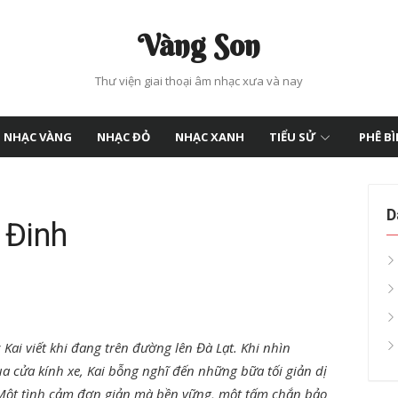
Vàng Son
Thư viện giai thoại âm nhạc xưa và nay
NHẠC VÀNG
NHẠC ĐỎ
NHẠC XANH
TIỂU SỬ
PHÊ B
D
 Đinh
 Kai viết khi đang trên đường lên Đà Lạt. Khi nhìn
 cửa kính xe, Kai bỗng nghĩ đến những bữa tối giản dị
ột tình cảm đơn giản mà bền vững, một tấm chắn bảo