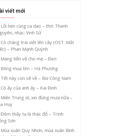
ài viết mới
Lỗi hẹn cùng ca dao – thơ: Thanh
guyên, nhạc: Vinh Sử
Có chàng trai viết lên cây (OST: Mắt
iếc) – Phan Mạnh Quỳnh
Mang tiền về cho mẹ – Đen
Bông mua tím – Hà Phương
Tết này con sẽ về – Bùi Công Nam
Cô ấy của anh ấy – Kai Đinh
Miền Trung ơi, xin đừng mưa nữa –
ia Huy
Đêm thấy ta là thác đổ – Trịnh
ông Sơn
Mùa xuân Quy Nhơn, mùa xuân Bình