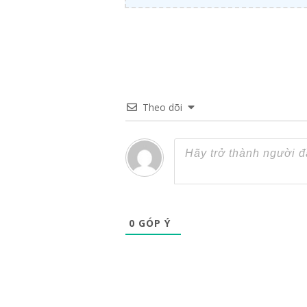
Theo dõi
0
GÓP Ý