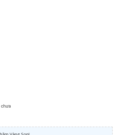
 chưa
thăm Vàng Son!