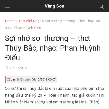
Vàng Son
»
»
Home
Thơ Phổ Nhạc
Sợi nhớ sợi thương – thơ: Thúy Bắc,
nhạc: Phan Huỳnh Điểu
Sợi nhớ sợi thương – thơ:
Thúy Bắc, nhạc: Phan Huỳnh
Điểu
Posted
30/11/2018
on
Cập nhật lần cuối: 01/12/2018 00:07
Cố nữ thi sĩ Thúy Bắc là em ruột của nhà phê bình thơ
hàng đầu thế kỷ 20 – Hoài Thanh, tác giả cuốn “Thi
Nhân Việt Nam” (cùng với em trai ông là Hoài Chân).