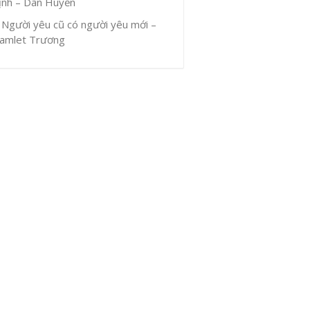
ịnh – Dân Huyền
Người yêu cũ có người yêu mới –
amlet Trương