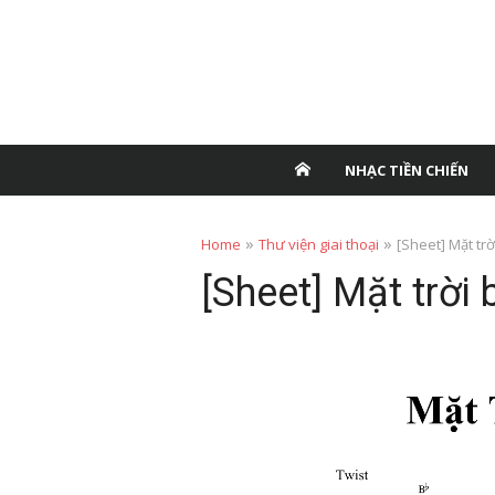
NHẠC TIỀN CHIẾN
»
»
Home
Thư viện giai thoại
[Sheet] Mặt trờ
[Sheet] Mặt trời 