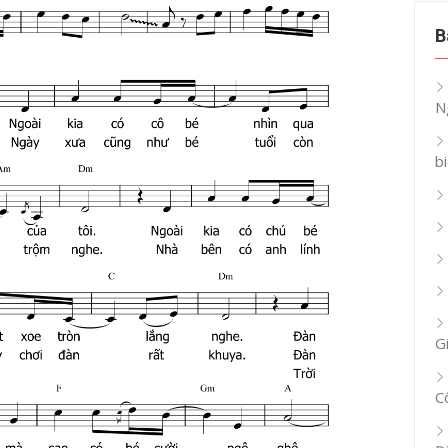
B
N
b
G
C