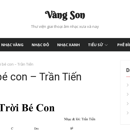
Vàng Son
Thư viện giai thoại âm nhạc xưa và nay
NHẠC VÀNG
NHẠC ĐỎ
NHẠC XANH
TIỂU SỬ
PHÊ B
i bé con – Trần Tiến
D
bé con – Trần Tiến