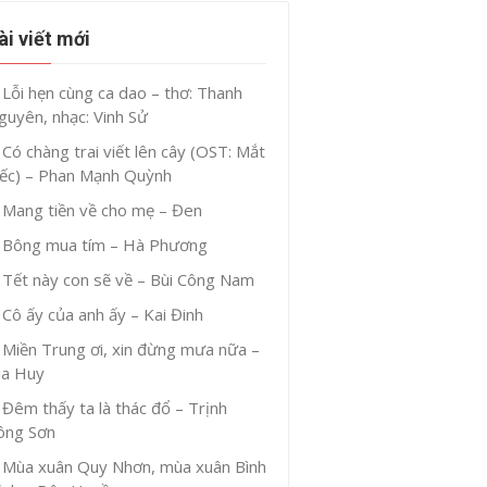
ài viết mới
Lỗi hẹn cùng ca dao – thơ: Thanh
guyên, nhạc: Vinh Sử
Có chàng trai viết lên cây (OST: Mắt
iếc) – Phan Mạnh Quỳnh
Mang tiền về cho mẹ – Đen
Bông mua tím – Hà Phương
Tết này con sẽ về – Bùi Công Nam
Cô ấy của anh ấy – Kai Đinh
Miền Trung ơi, xin đừng mưa nữa –
ia Huy
Đêm thấy ta là thác đổ – Trịnh
ông Sơn
Mùa xuân Quy Nhơn, mùa xuân Bình