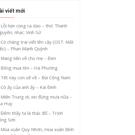
ài viết mới
Lỗi hẹn cùng ca dao – thơ: Thanh
guyên, nhạc: Vinh Sử
Có chàng trai viết lên cây (OST: Mắt
iếc) – Phan Mạnh Quỳnh
Mang tiền về cho mẹ – Đen
Bông mua tím – Hà Phương
Tết này con sẽ về – Bùi Công Nam
Cô ấy của anh ấy – Kai Đinh
Miền Trung ơi, xin đừng mưa nữa –
ia Huy
Đêm thấy ta là thác đổ – Trịnh
ông Sơn
Mùa xuân Quy Nhơn, mùa xuân Bình