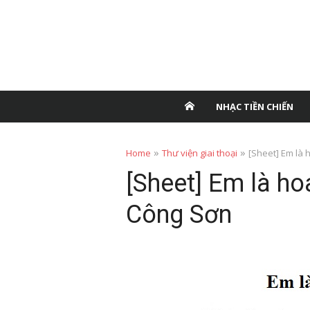
NHẠC TIỀN CHIẾN
»
»
Home
Thư viện giai thoại
[Sheet] Em là 
[Sheet] Em là ho
Công Sơn