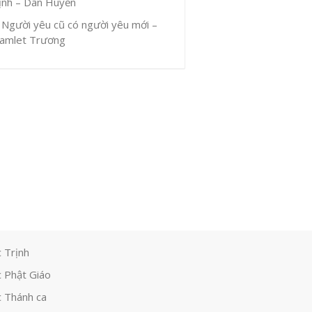
ịnh – Dân Huyền
Người yêu cũ có người yêu mới –
amlet Trương
 Trịnh
 Phật Giáo
 Thánh ca