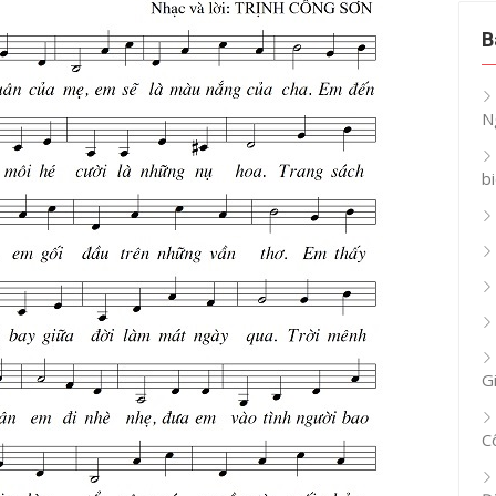
B
N
b
G
C