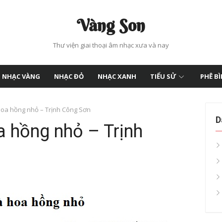
Vàng Son
Thư viện giai thoại âm nhạc xưa và nay
NHẠC VÀNG
NHẠC ĐỎ
NHẠC XANH
TIỂU SỬ
PHÊ B
hoa hồng nhỏ – Trịnh Công Sơn
D
a hồng nhỏ – Trịnh