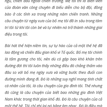
ngũ, chiến đấu ngoài chiến trường. Mẹ tôi thì là diễn viên
của đoàn văn công chuyên đi biểu diễn cho bộ đội, đồng
bào ở các tỉnh xa trong những năm chiến tranh. Những
câu chuyện từ ngày xưa của bố mẹ tôi đã in sâu trong tâm
trí tôi từ khi tôi còn bé và tự nhiên nó trở thành những giai
điệu trong tôi.
Bài hát thể hiện niềm tin, sự tự hào của cả một thế hệ đã
lao động và chiến đấu gian khổ vì Tổ quốc. Bố mẹ tôi chính
là tấm gương cho tôi, nên dù có gặp bao khó khăn trên
đường đời thì tôi luôn thấy những điều đó chẳng thấm vào
đâu so với bố mẹ ngày xưa và vững bước theo đuổi con
đường mình đang đi. Đó là những suy nghĩ mang tính chất
cá nhân của tôi, là câu chuyện của gia đình tôi. Thế nhưng
đó cũng là câu chuyện của biết bao những gia đình Việt
Nam khác trong thời gian khổ đó. Đó là câu chuyện của cả
một thế hệ. Tôi chỉ ghi lại nó bằng âm nhạc. Đó là điều mà