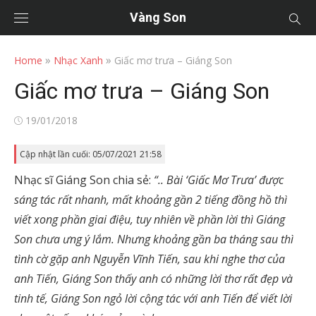
Vàng Son
»
»
Home
Nhạc Xanh
Giấc mơ trưa – Giáng Son
Giấc mơ trưa – Giáng Son
Posted
19/01/2018
on
Cập nhật lần cuối: 05/07/2021 21:58
Nhạc sĩ Giáng Son chia sẻ:
“.. Bài ‘Giấc Mơ Trưa’ được
sáng tác rất nhanh, mất khoảng gần 2 tiếng đồng hồ thì
viết xong phần giai điệu, tuy nhiên về phần lời thì Giáng
Son chưa ưng ý lắm. Nhưng khoảng gần ba tháng sau thì
tình cờ gặp anh Nguyễn Vĩnh Tiến, sau khi nghe thơ của
anh Tiến, Giáng Son thấy anh có những lời thơ rất đẹp và
tinh tế, Giáng Son ngỏ lời cộng tác với anh Tiến để viết lời