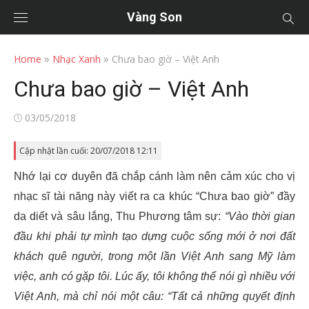
Vàng Son
»
»
Home
Nhạc Xanh
Chưa bao giờ – Việt Anh
Chưa bao giờ – Việt Anh
Posted
03/05/2018
on
Cập nhật lần cuối: 20/07/2018 12:11
Nhớ lại cơ duyên đã chắp cánh làm nên cảm xúc cho vị
nhạc sĩ tài năng này viết ra ca khúc “Chưa bao giờ” đầy
da diết và sâu lắng, Thu Phương tâm sự:
“Vào thời gian
đầu khi phải tự mình tạo dựng cuộc sống mới ở nơi đất
khách quê người, trong một lần Việt Anh sang Mỹ làm
việc, anh có gặp tôi. Lúc ấy, tôi không thể nói gì nhiều với
Việt Anh, mà chỉ nói một câu: “Tất cả những quyết định