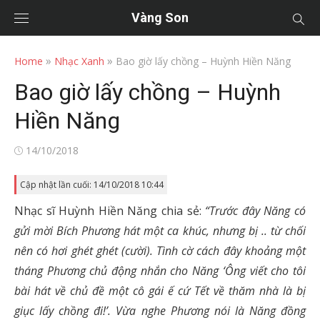
Vàng Son
»
»
Home
Nhạc Xanh
Bao giờ lấy chồng – Huỳnh Hiền Năng
Bao giờ lấy chồng – Huỳnh
Hiền Năng
Posted
14/10/2018
on
Cập nhật lần cuối: 14/10/2018 10:44
Nhạc sĩ Huỳnh Hiền Năng chia sẻ:
“Trước đây Năng có
gửi mời Bích Phương hát một ca khúc, nhưng bị .. từ chối
nên có hơi ghét ghét (cười). Tình cờ cách đây khoảng một
tháng Phương chủ động nhắn cho Năng ‘Ông viết cho tôi
bài hát về chủ đề một cô gái ế cứ Tết về thăm nhà là bị
giục lấy chồng đi!’. Vừa nghe Phương nói là Năng đồng