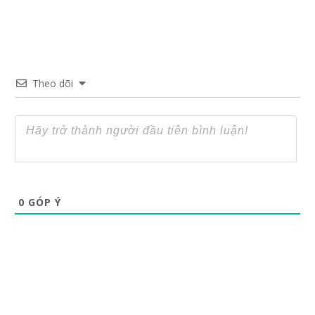
Theo dõi
0
GÓP Ý