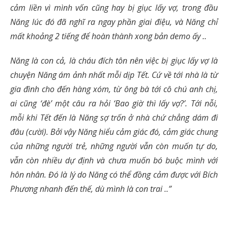
cảm liền vì mình vốn cũng hay bị giục lấy vợ, trong đầu
Năng lúc đó đã nghĩ ra ngay phần giai điệu, và Năng chỉ
mất khoảng 2 tiếng để hoàn thà
nh xong bản demo ấy ..
Năng là con cả, là cháu đích tôn nên việc bị giục lấy vợ là
chuyện Năng ám ảnh nhất mỗi dịp Tết. Cứ về tới nhà là từ
gia đình cho đến hàng xóm, từ ông bà tới cô chú anh chị,
ai cũng ‘đè’ một câu ra hỏi ‘Bao giờ thì lấy vợ?’. Tới nỗi,
mỗi khi Tết đến là Năng sợ trốn ở nhà chứ chẳng dám đi
đâu (cười). Bởi vậy Năng hiểu cảm giác đó, cảm giác chung
của những người trẻ, những người vẫn còn muốn tự do,
vẫn còn nhiều dự định và chưa muốn bó buộc mình với
hôn nhân. Đó là lý do Năng có thể đồng cảm được với Bích
Phương nhanh đến thế, dù mình là con trai ..”