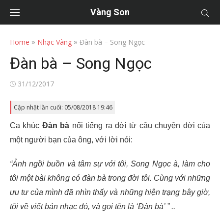
Vàng Son
»
»
Home
Nhạc Vàng
Đàn bà – Song Ngọc
Đàn bà – Song Ngọc
Posted
31/12/2017
on
Cập nhật lần cuối: 05/08/2018 19:46
Ca khúc
Đàn bà
nổi tiếng ra đời từ câu chuyện đời của
một người bạn của ông, với lời nói:
“Ảnh ngồi buồn và tâm sự với tôi, Song Ngọc à, làm cho
tôi một bài không có đàn bà trong đời tôi. Cùng với những
ưu tư của mình đã nhìn thấy và những hiện trạng bây giờ,
tôi về viết bản nhạc đó, và gọi tên là ‘Đàn bà’ ” ..