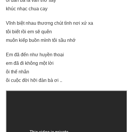
ôi đàn bà là vần thơ say
khúc nhạc chua cay
Vĩnh biệt nhau thương chút tình nơi xứ xa
tôi biết rồi em sẽ quên
muôn kiếp buồn mình tôi sầu nhớ
Em đã đến như huyền thoại
em đã đi không một lời
ôi thế nhân
ôi cuộc đời hỡi đàn bà ơi ..