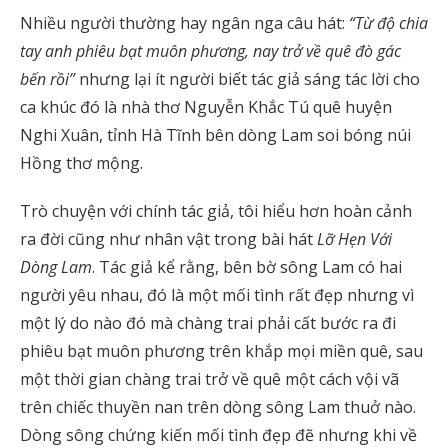
Nhiều người thường hay ngân nga câu hát:
“Từ độ chia
tay anh phiêu bạt muôn phương, nay trở về quê đò gác
bến rồi”
nhưng lại ít người biết tác giả sáng tác lời cho
ca khúc đó là nhà thơ Nguyễn Khắc Tú quê huyện
Nghi Xuân, tỉnh Hà Tĩnh bên dòng Lam soi bóng núi
Hồng thơ mộng.
Trò chuyện với chính tác giả, tôi hiểu hơn hoàn cảnh
ra đời cũng như nhân vật trong bài hát
Lỡ Hẹn Với
Dòng Lam
. Tác giả kể rằng, bên bờ sông Lam có hai
người yêu nhau, đó là một mối tình rất đẹp nhưng vì
một lý do nào đó mà chàng trai phải cất bước ra đi
phiêu bạt muôn phương trên khắp mọi miền quê, sau
một thời gian chàng trai trở về quê một cách vội vã
trên chiếc thuyền nan trên dòng sông Lam thuở nào.
Dòng sông chứng kiến mối tình đẹp đẽ nhưng khi về