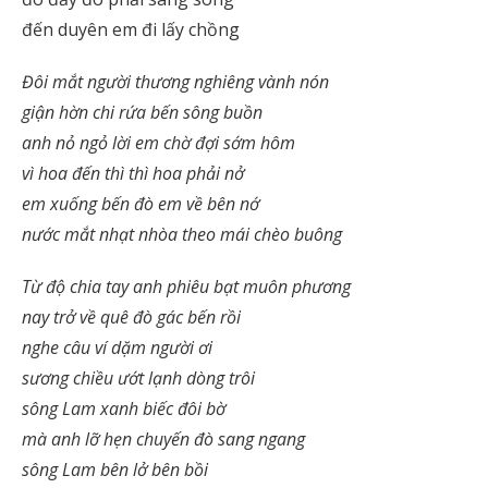
đến duyên em đi lấy chồng
Đôi mắt người thương nghiêng vành nón
giận hờn chi rứa bến sông buồn
anh nỏ ngỏ lời em chờ đợi sớm hôm
vì hoa đến thì thì hoa phải nở
em xuống bến đò em về bên nớ
nước mắt nhạt nhòa theo mái chèo buông
Từ độ chia tay anh phiêu bạt muôn phương
nay trở về quê đò gác bến rồi
nghe câu ví dặm người ơi
sương chiều ướt lạnh dòng trôi
sông Lam xanh biếc đôi bờ
mà anh lỡ hẹn chuyến đò sang ngang
sông Lam bên lở bên bồi