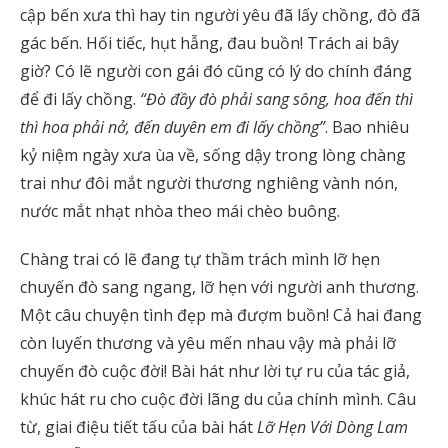
cập bến xưa thì hay tin người yêu đã lấy chồng, đò đã
gác bến. Hối tiếc, hụt hẫng, đau buồn! Trách ai bây
giờ? Có lẽ người con gái đó cũng có lý do chính đáng
để đi lấy chồng.
“Đò đầy đò phải sang sông, hoa đến thì
thì hoa phải nở, đến duyên em đi lấy chồng”
. Bao nhiêu
kỷ niệm ngày xưa ùa về, sống dậy trong lòng chàng
trai như đôi mắt người thương nghiêng vành nón,
nước mắt nhạt nhòa theo mái chèo buông.
Chàng trai có lẽ đang tự thầm trách mình lỡ hẹn
chuyến đò sang ngang, lỡ hẹn với người anh thương.
Một câu chuyện tình đẹp mà đượm buồn! Cả hai đang
còn luyến thương và yêu mến nhau vậy mà phải lỡ
chuyến đò cuộc đời! Bài hát như lời tự ru của tác giả,
khúc hát ru cho cuộc đời lãng du của chính mình. Câu
từ, giai điệu tiết tấu của bài hát
Lỡ Hẹn Với Dòng Lam