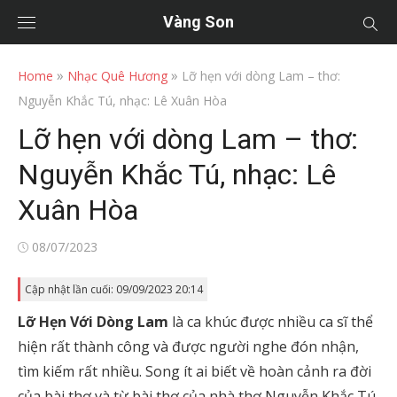
Vàng Son
»
»
Home
Nhạc Quê Hương
Lỡ hẹn với dòng Lam – thơ:
Nguyễn Khắc Tú, nhạc: Lê Xuân Hòa
Lỡ hẹn với dòng Lam – thơ:
Nguyễn Khắc Tú, nhạc: Lê
Xuân Hòa
Posted
08/07/2023
on
Cập nhật lần cuối: 09/09/2023 20:14
Lỡ Hẹn Với Dòng Lam
là ca khúc được nhiều ca sĩ thể
hiện rất thành công và được người nghe đón nhận,
tìm kiếm rất nhiều. Song ít ai biết về hoàn cảnh ra đời
của bài thơ và từ bài thơ của nhà thơ Nguyễn Khắc Tú