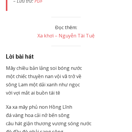
– Lưu trữ:
PDF
Đọc thêm:
Xa khơi – Nguyễn Tài Tuệ
Lời bài hát
Mây chiều bản lảng soi bóng nước
một chiếc thuyền nan vội vã trở về
sông Lam một dải xanh như ngọc
vời vợi mắt ai buồn tái tê
Xa xa mây phủ non Hồng Lĩnh
đá vàng hoa cải nở bến sông
câu hát giận thương vương sóng nước
đò đầy đò phải sang sông