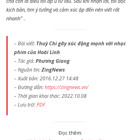
cha con là điều tôi ấp ủ từ lâu. Sau khi nhận lời, tôi đọc
kịch bản, tìm ý tưởng và cảm xúc ập đến nên viết rất
nhanh”
..
– Bài viết:
Thuỳ Chi gây xúc động mạnh với nhạc
phim của Hoài Linh
– Tác giả:
Phương Giang
– Nguồn tin:
ZingNews
– Xuất bản: 2016.12.27 14:48
– Đường dẫn:
https://zingnews.vn/
– Thời gian khai thác: 2022.10.08
– Lưu trữ:
PDF
Đọc thêm: