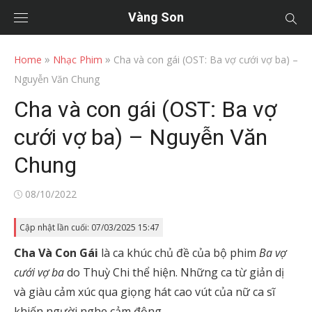
Vàng Son
»
»
Home
Nhạc Phim
Cha và con gái (OST: Ba vợ cưới vợ ba) –
Nguyễn Văn Chung
Cha và con gái (OST: Ba vợ
cưới vợ ba) – Nguyễn Văn
Chung
Posted
08/10/2022
on
Cập nhật lần cuối: 07/03/2025 15:47
Cha Và Con Gái
là ca khúc chủ đề của bộ phim
Ba vợ
cưới vợ ba
do Thuỳ Chi thể hiện. Những ca từ giản dị
và giàu cảm xúc qua giọng hát cao vút của nữ ca sĩ
khiến người nghe cảm động.