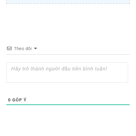
Theo dõi
0
GÓP Ý