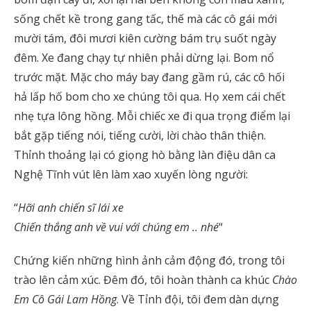
sống chết kề trong gang tấc, thế mà các cô gái mới
mười tám, đôi mươi kiên cường bám trụ suốt ngày
đêm. Xe đang chạy tự nhiên phải dừng lại. Bom nổ
trước mặt. Mặc cho máy bay đang gầm rú, các cô hối
hả lấp hố bom cho xe chúng tôi qua. Họ xem cái chết
nhẹ tựa lông hồng. Mỗi chiếc xe đi qua trọng điểm lại
bắt gặp tiếng nói, tiếng cười, lời chào thân thiện.
Thỉnh thoảng lại có giọng hò bằng làn điệu dân ca
Nghệ Tĩnh vút lên làm xao xuyến lòng người:
“
Hỡi anh chiến sĩ lái xe
Chiến thắng anh về vui với chúng em .. nhé
“
Chứng kiến những hình ảnh cảm động đó, trong tôi
trào lên cảm xúc. Đêm đó, tôi hoàn thành ca khúc
Chào
Em Cô Gái Lam Hồng
. Về Tỉnh đội, tôi đem dàn dựng