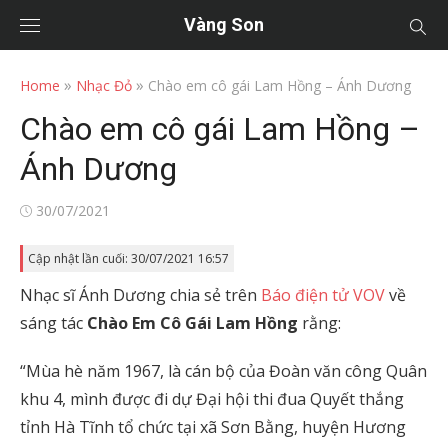
Vàng Son
»
»
Home
Nhạc Đỏ
Chào em cô gái Lam Hồng – Ánh Dương
Chào em cô gái Lam Hồng –
Ánh Dương
Posted
30/07/2021
on
Cập nhật lần cuối: 30/07/2021 16:57
Nhạc sĩ Ánh Dương chia sẻ trên
Báo điện tử VOV
về
sáng tác
Chào Em Cô Gái Lam Hồng
rằng:
“Mùa hè năm 1967, là cán bộ của Đoàn văn công Quân
khu 4, mình được đi dự Đại hội thi đua Quyết thắng
tỉnh Hà Tĩnh tổ chức tại xã Sơn Bằng, huyện Hương