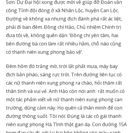
Sơn. Dự Đại hội xong được mời về giúp đỡ Đoàn văn
công Tỉnh đội đóng ở xã Nhân Lộc, huyện Can Lộc.
Đường về không xa nhưng địch đánh phá rất ác liệt,
phải đi ban đêm. Đồng chí Hảo, Chủ nhiệm Chính trị
đưa tôi về, không quên dặn: ‘Đồng chí yên tâm, hai
bên đường bà con làm rất nhiều hầm, chỗ nào cũng
có thanh niên xung phong bảo vệ’.
Đêm hôm đó trăng mờ, trời lất phất mưa, máy bay
địch bắn pháo, sáng rực trời. Trên đường liên tục có
các nữ thanh niên xung phong ra chào, hỏi thăm rất
thân tình và vui vẻ. Anh Hảo còn nói anh rất muốn có
một tác phẩm viết về nữ thanh niên xung phong can
trường, dũng cảm này. Họ quên cả thân mình để con
đường thông suốt. Tôi nói: Đúng là các cô gái thanh
niên xung phong Hà Tĩnh thật gan dạ. Con đường 15A
bom đạn cày đi, xới lại hai bên không còn màu xanh,