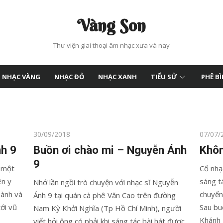
Vàng Son
Thư viện giai thoại âm nhạc xưa và nay
NHẠC VÀNG
NHẠC ĐỎ
NHẠC XANH
TIỂU SỬ
PHÊ B
Posted
Posted
30/09/2018
07/07/
on
on
h 9
Buồn ơi chào mi – Nguyễn Ánh
Khôn
9
a một
Cố nhạ
ên y
sáng t
Nhớ lần ngồi trò chuyện với nhạc sĩ Nguyễn
hành và
chuyến 
Ánh 9 tại quán cà phê Văn Cao trên đường
ới vũ
Sau buổ
Nam Kỳ Khởi Nghĩa (Tp Hồ Chí Minh), người
Khánh 
viết hỏi ông có phải khi sáng tác bài hát được