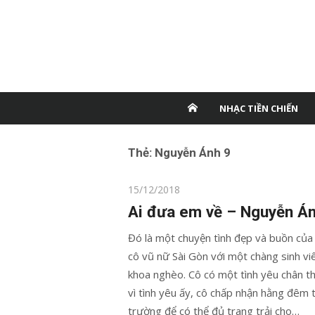
NHẠC TIỀN CHIẾN
Thẻ:
Nguyễn Ánh 9
Posted
15/12/2018
on
Ai đưa em về – Nguyễn Án
Đó là một chuyện tình đẹp và buồn củ
cô vũ nữ Sài Gòn với một chàng sinh vi
khoa nghèo. Cô có một tình yêu chân t
vì tình yêu ấy, cô chấp nhận hằng đêm t
trường để có thể đủ trang trải cho…