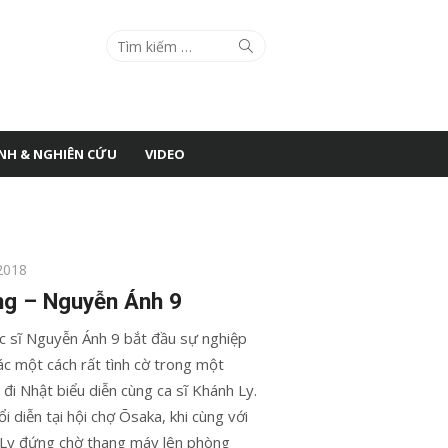
Search
Search
for:
ÌNH & NGHIÊN CỨU
VIDEO
2018
g – Nguyễn Ánh 9
c sĩ Nguyễn Ánh 9 bắt đầu sự nghiệp
ác một cách rất tình cờ trong một
đi Nhật biểu diễn cùng ca sĩ Khánh Ly.
i diễn tại hội chợ Ōsaka, khi cùng với
Ly đứng chờ thang máy lên phòng