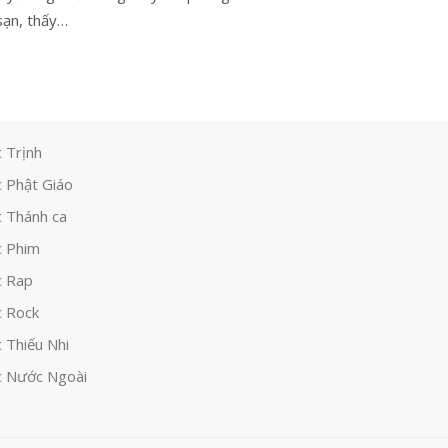
sạn, thấy…
 Trịnh
 Phật Giáo
 Thánh ca
 Phim
c Rap
 Rock
 Thiếu Nhi
 Nước Ngoài