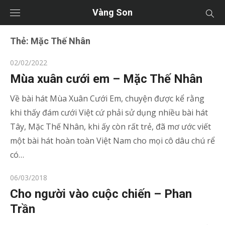
Vàng Son
Thẻ:
Mặc Thế Nhân
Posted
02/02/2022
on
Mùa xuân cưới em – Mặc Thế Nhân
Về bài hát Mùa Xuân Cưới Em, chuyện được kể rằng
khi thấy đám cưới Việt cứ phải sử dụng nhiều bài hát
Tây, Mặc Thế Nhân, khi ấy còn rất trẻ, đã mơ ước viết
một bài hát hoàn toàn Việt Nam cho mọi cô dâu chú rể
có…
Posted
06/03/2018
on
Cho người vào cuộc chiến – Phan
Trần