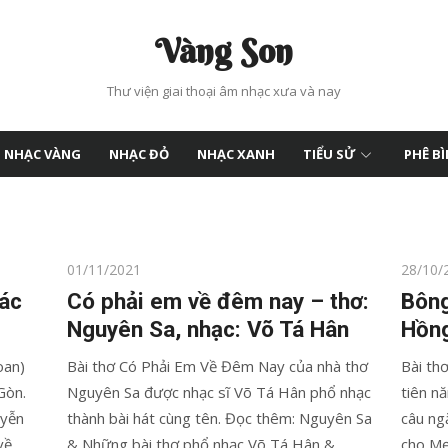
Vàng Son
Thư viện giai thoại âm nhạc xưa và nay
NHẠC VÀNG
NHẠC ĐỎ
NHẠC XANH
TIỂU SỬ
PHÊ B
Posted
Posted
01/11/2021
28/10/
on
on
ác
Có phải em về đêm nay – thơ:
Bông
Nguyên Sa, nhạc: Võ Tá Hân
Hồng
oan)
Bài thơ Có Phải Em Về Đêm Nay của nhà thơ
Bài th
Gòn.
Nguyên Sa được nhạc sĩ Võ Tá Hân phổ nhạc
tiên n
uyễn
thành bài hát cùng tên. Đọc thêm: Nguyên Sa
câu ng
về
& Những bài thơ phổ nhạc Võ Tá Hân &
cho Mẹ