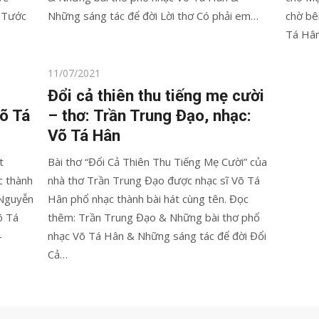
u Tước
Những sáng tác để đời Lời thơ Có phải em…
chờ bê
Tá Hâ
Posted
11/07/2021
on
Đổi cả thiên thu tiếng mẹ cười
õ Tá
– thơ: Trần Trung Đạo, nhạc:
Võ Tá Hân
t
Bài thơ “Đổi Cả Thiên Thu Tiếng Mẹ Cười” của
c thành
nhà thơ Trần Trung Đạo được nhạc sĩ Võ Tá
 Nguyễn
Hân phổ nhạc thành bài hát cùng tên. Đọc
õ Tá
thêm: Trần Trung Đạo & Những bài thơ phổ
–
nhạc Võ Tá Hân & Những sáng tác để đời Đổi
Cả…