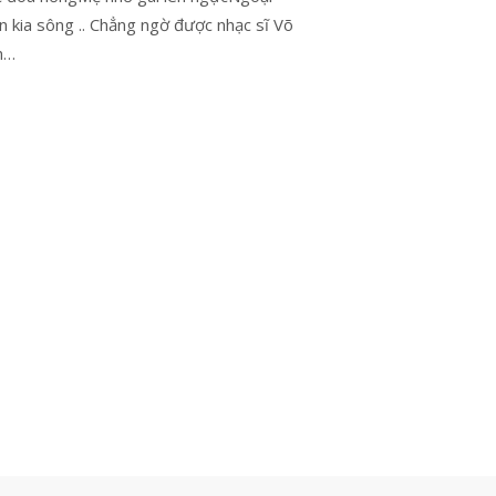
n kia sông .. Chẳng ngờ được nhạc sĩ Võ
n…