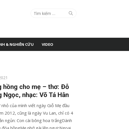
Search
Search
for:
ÌNH & NGHIÊN CỨU
VIDEO
2021
 hồng cho mẹ – thơ: Đỗ
 Ngọc, nhạc: Võ Tá Hân
ơ nhỏ của mình viết ngày Giỗ Mẹ đầu
ăm 2012, cũng là ngày Vu Lan, chỉ có 4
ắn ngủn: Con cài bông hoa trắngDành
 đóa hồngMẹ nhớ gài lên ngựcNgoại