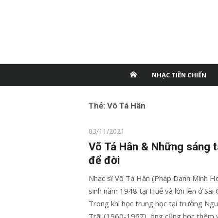
NHẠC TIỀN CHIẾN
Thẻ:
Võ Tá Hân
Posted
03/11/2021
on
Võ Tá Hân & Những sáng t
để đời
Nhạc sĩ Võ Tá Hân (Pháp Danh Minh H
sinh năm 1948 tại Huế và lớn lên ở Sài 
Trong khi học trung học tại trường Ng
Trãi (1960-1967), ông cũng học thêm 