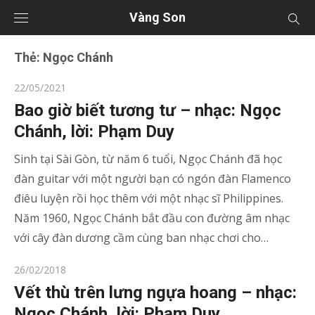
Vàng Son
Thẻ:
Ngọc Chánh
Posted
22/05/2021
on
Bao giờ biết tương tư – nhạc: Ngọc
Chánh, lời: Phạm Duy
Sinh tại Sài Gòn, từ năm 6 tuổi, Ngọc Chánh đã học
đàn guitar với một người bạn có ngón đàn Flamenco
điêu luyện rồi học thêm với một nhạc sĩ Philippines.
Năm 1960, Ngọc Chánh bắt đầu con đường âm nhạc
với cây đàn dương cầm cùng ban nhạc chơi cho…
Posted
26/02/2018
on
Vết thù trên lưng ngựa hoang – nhạc:
Ngọc Chánh, lời: Phạm Duy