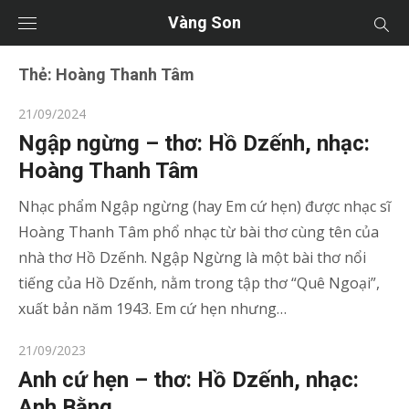
Vàng Son
Thẻ:
Hoàng Thanh Tâm
Posted
21/09/2024
on
Ngập ngừng – thơ: Hồ Dzếnh, nhạc:
Hoàng Thanh Tâm
Nhạc phẩm Ngập ngừng (hay Em cứ hẹn) được nhạc sĩ
Hoàng Thanh Tâm phổ nhạc từ bài thơ cùng tên của
nhà thơ Hồ Dzếnh. Ngập Ngừng là một bài thơ nổi
tiếng của Hồ Dzếnh, nằm trong tập thơ “Quê Ngoại”,
xuất bản năm 1943. Em cứ hẹn nhưng…
Posted
21/09/2023
on
Anh cứ hẹn – thơ: Hồ Dzếnh, nhạc:
Anh Bằng