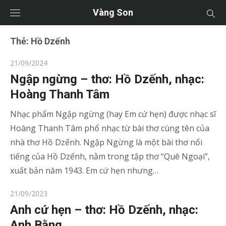
Vàng Son
Thẻ:
Hồ Dzếnh
Posted
21/09/2024
on
Ngập ngừng – thơ: Hồ Dzếnh, nhạc:
Hoàng Thanh Tâm
Nhạc phẩm Ngập ngừng (hay Em cứ hẹn) được nhạc sĩ
Hoàng Thanh Tâm phổ nhạc từ bài thơ cùng tên của
nhà thơ Hồ Dzếnh. Ngập Ngừng là một bài thơ nổi
tiếng của Hồ Dzếnh, nằm trong tập thơ “Quê Ngoại”,
xuất bản năm 1943. Em cứ hẹn nhưng…
Posted
21/09/2023
on
Anh cứ hẹn – thơ: Hồ Dzếnh, nhạc:
Anh Bằng