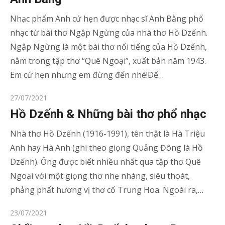
Nhạc phẩm Anh cứ hẹn được nhạc sĩ Anh Bằng phổ
nhạc từ bài thơ Ngập Ngừng của nhà thơ Hồ Dzếnh.
Ngập Ngừng là một bài thơ nổi tiếng của Hồ Dzếnh,
nằm trong tập thơ “Quê Ngoại”, xuất bản năm 1943.
Em cứ hẹn nhưng em đừng đến nhé!Ðể…
Posted
27/07/2021
on
Hồ Dzếnh & Những bài thơ phổ nhạc
Nhà thơ Hồ Dzếnh (1916-1991), tên thật là Hà Triệu
Anh hay Hà Anh (ghi theo giọng Quảng Đông là Hồ
Dzếnh). Ông được biết nhiều nhất qua tập thơ Quê
Ngoại với một giọng thơ nhẹ nhàng, siêu thoát,
phảng phất hương vị thơ cổ Trung Hoa. Ngoài ra,…
Posted
23/07/2021
on